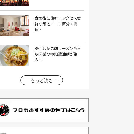
イタリアン料理(4）
いちご(1）
食の街に住む！アクセス抜
イチゴジャム(1）
イベント(9）
群な築地エリア区分・賃
貸…
イベント 東京(1）
イベント2026(1）
いわし(1）
ウェットティッシュ(1）
築地若葉の朝ラーメン🍜早
うなぎ(10）
うなぎ屋(2）
朝営業の極細醤油麺が染
み…
うなぎ弁当(2）
うな重(2）
うに(4）
エコバッグ(1）
エコバッグ おしゃれ(1）
もっと読む
エコバッグ 折りたたみ(1）
エビフライ(3）
おかゆ(1）
おせち料理(14）
おでん(4）
おにぎり(4）
オムライス(2）
お中元(1）
お刺身(1）
お参り(1）
お困りごと解決(1）