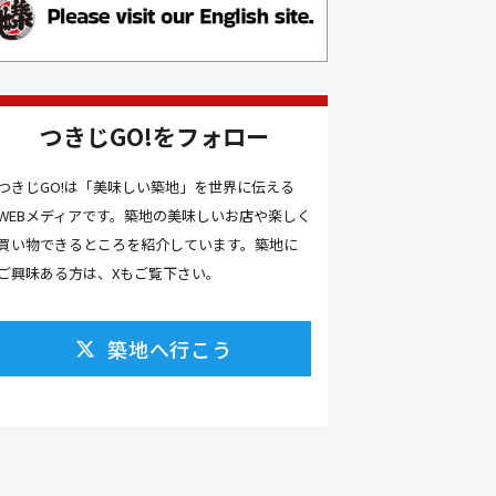
お土産(14）
お土産屋(1）
お土産屋さん(1）
お好み焼き(2）
お寿司(2）
お弁当(9）
お得情報(9）
つきじGO!をフォロー
お悩み解決(1）
お惣菜(1）
お正月(22）
お正月料理(20）
つきじGO!は「美味しい築地」を世界に伝える
WEBメディアです。築地の美味しいお店や楽しく
お歳暮(1）
お汁粉(3）
買い物できるところを紹介しています。築地に
お汁粉 レシピ(1）
お祭り(1）
ご興味ある方は、Xもご覧下さい。
お祭り 屋台(1）
お肉(2）
お花見(2）
お茶(1）
お雑煮(1）
お風呂(1）
築地へ行こう
お餅(1）
お魚捌き教室(1）
かき氷(3）
カシューナッツ(2）
カツオ 食べ方(1）
カツオのたたき(1）
カツカレー(2）
カニ(7）
カフェ(16）
カフェラテ(1）