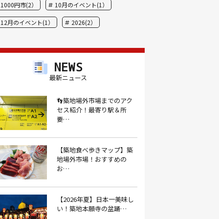
1000円市(2）
10月のイベント(1）
12月のイベント(1）
2026(2）
BBQ(9）
hide(1）
JAL(1）
Nスタ(1）
X JAPAN(1）
yoga(1）
NEWS
アート(3）
アイスクリーム(1）
最新ニュース
アイスクリーム店(1）
アクセス(3）
👣築地場外市場までのアク
セス紹介！最寄り駅＆所
あごだし(1）
アジフライ(1）
要…
アド街(3）
あなごめし(1）
アパート探し(1）
アルバイト(1）
【築地食べ歩きマップ】築
地場外市場！おすすめの
アンテナショップ(1）
あんぱん(1）
お…
あんみつ(4）
いくら(1）
イタリアン(6）
イタリアンバル(1）
【2026年夏】日本一美味し
い！築地本願寺の盆踊…
イタリアンレストラン(1）