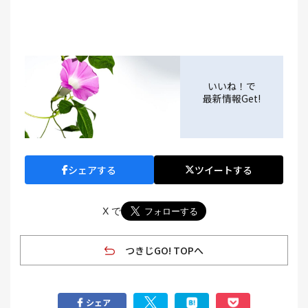
いいね！で
最新情報Get!
シェアする
ツイートする
X で
つきじGO! TOPへ
シェア