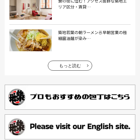
食の街に住む！アクセス抜群な築地エ
エコバッグ おしゃれ(1）
エコバッグ 折りたたみ(1）
リア区分・賃貸…
エビフライ(3）
おかゆ(1）
おせち料理(14）
おでん(4）
おにぎり(4）
オムライス(2）
お中元(1）
築地若葉の朝ラーメン🍜早朝営業の極
細醤油麺が染み…
お刺身(1）
お参り(1）
お困りごと解決(1）
お土産(14）
お土産屋(1）
お土産屋さん(1）
お好み焼き(2）
お寿司(2）
お弁当(9）
お得情報(9）
もっと読む
お悩み解決(1）
お惣菜(1）
お正月(22）
お正月料理(20）
お歳暮(1）
お汁粉(3）
お汁粉 レシピ(1）
お祭り(1）
お祭り 屋台(1）
お肉(2）
お花見(2）
お茶(1）
お雑煮(1）
お風呂(1）
お餅(1）
お魚捌き教室(1）
かき氷(3）
カシューナッツ(2）
カツオ 食べ方(1）