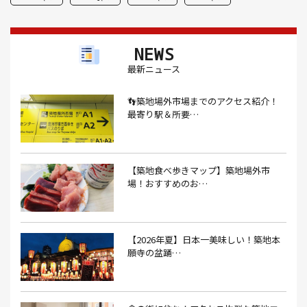
Nスタ(1）
X JAPAN(1）
yoga(1）
アート(3）
NEWS
アイスクリーム(1）
アイスクリーム店(1）
アクセス(3）
最新ニュース
あごだし(1）
アジフライ(1）
アド街(3）
👣築地場外市場までのアクセス紹介！
あなごめし(1）
アパート探し(1）
アルバイト(1）
最寄り駅＆所要…
アンテナショップ(1）
あんぱん(1）
あんみつ(4）
いくら(1）
イタリアン(6）
イタリアンバル(1）
【築地食べ歩きマップ】築地場外市
イタリアンレストラン(1）
場！おすすめのお…
イタリアン料理(4）
いちご(1）
イチゴジャム(1）
イベント(9）
イベント 東京(1）
イベント2026(1）
いわし(1）
ウェットティッシュ(1）
【2026年夏】日本一美味しい！築地本
願寺の盆踊…
うなぎ(10）
うなぎ屋(2）
うなぎ弁当(2）
うな重(2）
うに(4）
エコバッグ(1）