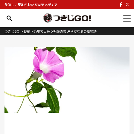
美味しい築地がわかるWEBメディア
つきじGO!
>
お花
>
築地で出会う朝顔の美 涼やかな夏の風物詩