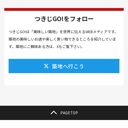
カツオのたたき(1）
カツカレー(2）
カニ(7）
つきじGO!をフォロー
カフェ(16）
カフェラテ(1）
かまぼこ(1）
つきじGO!は「美味しい築地」を世界に伝えるWEBメディアです。
カラスミ(1）
カルパッチョ(1）
カレー(5）
築地の美味しいお店や楽しく買い物できるところを紹介していま
カレーそば(1）
カレーパン(1）
カレーライス(2）
す。築地にご興味ある方は、Xもご覧下さい。
カレー南蛮(2）
カレー屋(1）
カレー蕎麦(2）
築地へ行こう
がんも(1）
ギフト(6）
キムチ レシピ(1）
キムチ 市販(1）
キャンプ(1）
キャンプ飯(1）
キャンペーン(1）
くず餅(1）
クッキング(1）
グラッセ(1）
クラファン(3）
クラフトビール(1）
クリスマス(3）
グルメ(11）
クロワッサン(4）
PAGETOP
ケーキ(3）
ケーキ屋(1）
コーヒー(7）