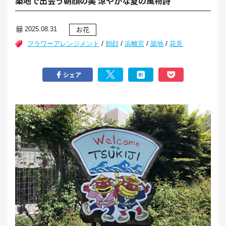
築地で出会う朝顔の美 涼やかな夏の風物詩
お花
2025.08.31
/
/
/
/
フラワーアレンジメント
朝顔
浜離宮
築地
花見
シェア