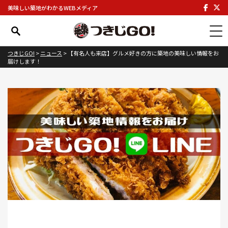
美味しい築地がわかるWEBメディア
つきじGO!
>
ニュース
>
【有名人も来店】グルメ好きの方に築地の美味しい情報をお
届けします！