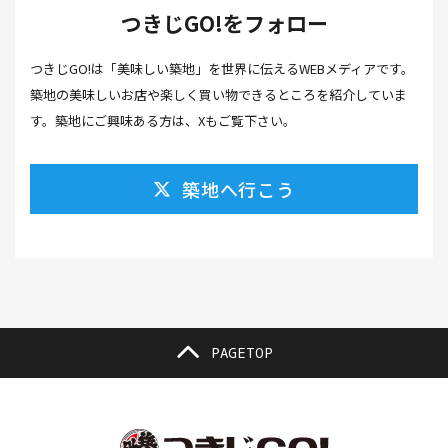
つきじGO!をフォロー
カフェ(16）
カフェラテ(1）
かまぼこ(1）
つきじGO!は「美味しい築地」を世界に伝えるWEBメディアです。
カラスミ(1）
カルパッチョ(1）
カレー(5）
築地の美味しいお店や楽しく買い物できるところを紹介していま
カレーそば(1）
カレーパン(1）
カレーライス(2）
す。築地にご興味ある方は、Xもご覧下さい。
カレー南蛮(2）
カレー屋(1）
カレー蕎麦(2）
築地へ行こう
がんも(1）
ギフト(6）
キムチ レシピ(1）
キムチ 市販(1）
キャンプ(1）
キャンプ飯(1）
キャンペーン(1）
くず餅(1）
クッキング(1）
グラッセ(1）
クラファン(3）
クラフトビール(1）
クリスマス(3）
グルメ(11）
クロワッサン(4）
PAGETOP
ケーキ(3）
ケーキ屋(1）
コーヒー(7）
コーヒーゼリー(1）
ゴールデンウイーク(3）
こち亀(1）