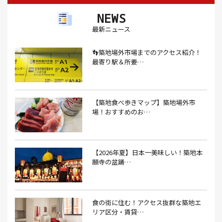
NEWS
アイスクリーム(1）
アイスクリーム店(1）
アクセス(3）
最新ニュース
あごだし(1）
アジフライ(1）
アド街(3）
👣築地場外市場までのアクセス紹介！
あなごめし(1）
アパート探し(1）
アルバイト(1）
最寄り駅＆所要…
アンテナショップ(1）
あんぱん(1）
あんみつ(4）
いくら(1）
イタリアン(6）
イタリアンバル(1）
【築地食べ歩きマップ】築地場外市
イタリアンレストラン(1）
場！おすすめのお…
イタリアン料理(4）
いちご(1）
イチゴジャム(1）
イベント(9）
イベント 東京(1）
イベント2026(1）
いわし(1）
ウェットティッシュ(1）
【2026年夏】日本一美味しい！築地本
願寺の盆踊…
うなぎ(10）
うなぎ屋(2）
うなぎ弁当(2）
うな重(2）
うに(4）
エコバッグ(1）
食の街に住む！アクセス抜群な築地エ
エコバッグ おしゃれ(1）
エコバッグ 折りたたみ(1）
リア区分・賃貸…