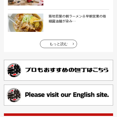
エビフライ(3）
おかゆ(1）
おせち料理(14）
おでん(4）
おにぎり(4）
オムライス(2）
お中元(1）
築地若葉の朝ラーメン🍜早朝営業の極
細醤油麺が染み…
お刺身(1）
お参り(1）
お困りごと解決(1）
お土産(14）
お土産屋(1）
お土産屋さん(1）
お好み焼き(2）
お寿司(2）
お弁当(9）
お得情報(9）
もっと読む
お悩み解決(1）
お惣菜(1）
お正月(22）
お正月料理(20）
お歳暮(1）
お汁粉(3）
お汁粉 レシピ(1）
お祭り(1）
お祭り 屋台(1）
お肉(2）
お花見(2）
お茶(1）
お雑煮(1）
お風呂(1）
お餅(1）
お魚捌き教室(1）
かき氷(3）
カシューナッツ(2）
カツオ 食べ方(1）
カツオのたたき(1）
カツカレー(2）
カニ(7）