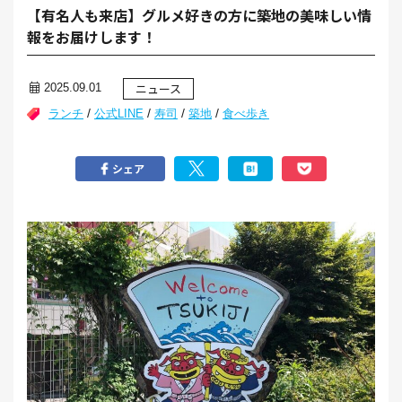
【有名人も来店】グルメ好きの方に築地の美味しい情
報をお届けします！
ニュース
2025.09.01
/
/
/
/
ランチ
公式LINE
寿司
築地
食べ歩き
シェア