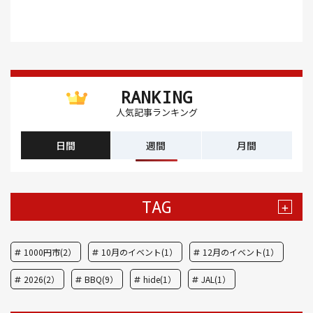
RANKING
人気記事ランキング
日間
週間
月間
TAG
+
1000円市(2）
10月のイベント(1）
12月のイベント(1）
2026(2）
BBQ(9）
hide(1）
JAL(1）
Nスタ(1）
X JAPAN(1）
yoga(1）
アート(3）