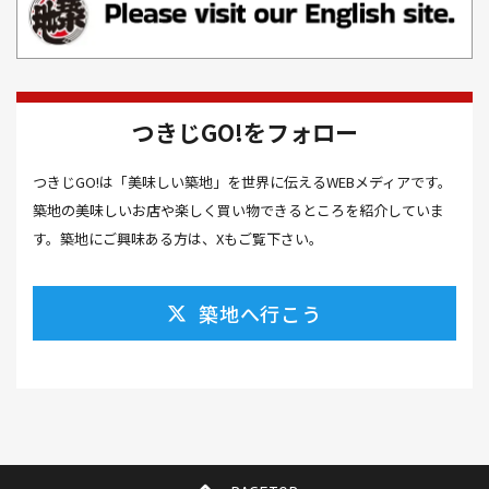
お風呂(1）
お餅(1）
お魚捌き教室(1）
かき氷(3）
カシューナッツ(2）
カツオ 食べ方(1）
カツオのたたき(1）
カツカレー(2）
カニ(7）
つきじGO!をフォロー
カフェ(16）
カフェラテ(1）
かまぼこ(1）
つきじGO!は「美味しい築地」を世界に伝えるWEBメディアです。
カラスミ(1）
カルパッチョ(1）
カレー(5）
築地の美味しいお店や楽しく買い物できるところを紹介していま
カレーそば(1）
カレーパン(1）
カレーライス(2）
す。築地にご興味ある方は、Xもご覧下さい。
カレー南蛮(2）
カレー屋(1）
カレー蕎麦(2）
築地へ行こう
がんも(1）
ギフト(6）
キムチ レシピ(1）
キムチ 市販(1）
キャンプ(1）
キャンプ飯(1）
キャンペーン(1）
くず餅(1）
クッキング(1）
グラッセ(1）
クラファン(3）
クラフトビール(1）
クリスマス(3）
グルメ(11）
クロワッサン(4）