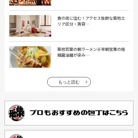
うな重(2）
うに(4）
エコバッグ(1）
食の街に住む！アクセス抜群な築地エ
エコバッグ おしゃれ(1）
エコバッグ 折りたたみ(1）
リア区分・賃貸…
エビフライ(3）
おかゆ(1）
おせち料理(14）
おでん(4）
おにぎり(4）
オムライス(2）
お中元(1）
築地若葉の朝ラーメン🍜早朝営業の極
細醤油麺が染み…
お刺身(1）
お参り(1）
お困りごと解決(1）
お土産(14）
お土産屋(1）
お土産屋さん(1）
お好み焼き(2）
お寿司(2）
お弁当(9）
お得情報(9）
もっと読む
お悩み解決(1）
お惣菜(1）
お正月(22）
お正月料理(20）
お歳暮(1）
お汁粉(3）
お汁粉 レシピ(1）
お祭り(1）
お祭り 屋台(1）
お肉(2）
お花見(2）
お茶(1）
お雑煮(1）