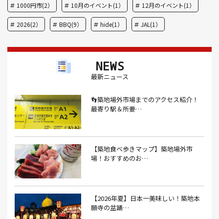
1000円市(2）
10月のイベント(1）
12月のイベント(1）
2026(2）
BBQ(9）
hide(1）
JAL(1）
Nスタ(1）
X JAPAN(1）
yoga(1）
アート(3）
NEWS
アイスクリーム(1）
アイスクリーム店(1）
アクセス(3）
最新ニュース
あごだし(1）
アジフライ(1）
アド街(3）
👣築地場外市場までのアクセス紹介！
あなごめし(1）
アパート探し(1）
アルバイト(1）
最寄り駅＆所要…
アンテナショップ(1）
あんぱん(1）
あんみつ(4）
いくら(1）
イタリアン(6）
イタリアンバル(1）
【築地食べ歩きマップ】築地場外市
イタリアンレストラン(1）
場！おすすめのお…
イタリアン料理(4）
いちご(1）
イチゴジャム(1）
イベント(9）
イベント 東京(1）
イベント2026(1）
いわし(1）
ウェットティッシュ(1）
【2026年夏】日本一美味しい！築地本
願寺の盆踊…
うなぎ(10）
うなぎ屋(2）
うなぎ弁当(2）