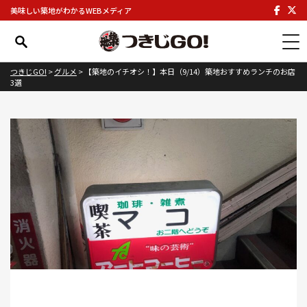
美味しい築地がわかるWEBメディア
つきじGO!
>
グルメ
>
【築地のイチオシ！】本日（9/14）築地おすすめランチのお店
3選