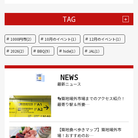
TAG
+
1000円市(2）
10月のイベント(1）
12月のイベント(1）
2026(2）
BBQ(9）
hide(1）
JAL(1）
Nスタ(1）
X JAPAN(1）
yoga(1）
アート(3）
NEWS
アイスクリーム(1）
アイスクリーム店(1）
アクセス(3）
最新ニュース
あごだし(1）
アジフライ(1）
アド街(3）
👣築地場外市場までのアクセス紹介！
あなごめし(1）
アパート探し(1）
アルバイト(1）
最寄り駅＆所要…
アンテナショップ(1）
あんぱん(1）
あんみつ(4）
いくら(1）
イタリアン(6）
イタリアンバル(1）
【築地食べ歩きマップ】築地場外市
イタリアンレストラン(1）
場！おすすめのお…
イタリアン料理(4）
いちご(1）