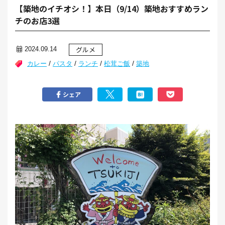
【築地のイチオシ！】本日（9/14）築地おすすめラン
チのお店3選
グルメ
2024.09.14
/
/
/
/
カレー
パスタ
ランチ
松茸ご飯
築地
シェア