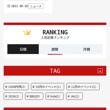
2023.06.02
ニュース
RANKING
人気記事ランキング
日間
週間
月間
TAG
+
1000円市(2）
10月のイベント(1）
12月のイベント(1）
2026(2）
BBQ(9）
hide(1）
JAL(1）
Nスタ(1）
X JAPAN(1）
yoga(1）
アート(3）