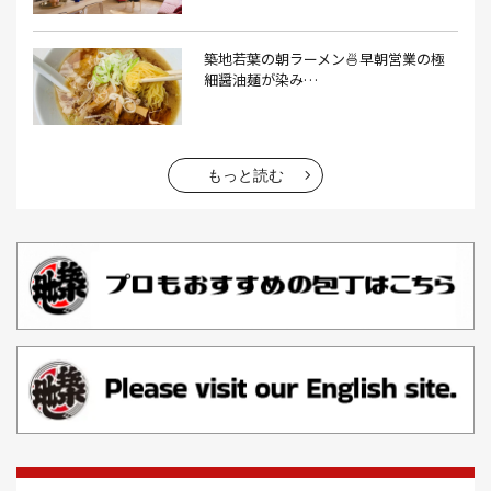
エビフライ(3）
おかゆ(1）
おせち料理(14）
おでん(4）
おにぎり(4）
オムライス(2）
お中元(1）
築地若葉の朝ラーメン🍜早朝営業の極
細醤油麺が染み…
お刺身(1）
お参り(1）
お困りごと解決(1）
お土産(14）
お土産屋(1）
お土産屋さん(1）
お好み焼き(2）
お寿司(2）
お弁当(9）
お得情報(9）
もっと読む
お悩み解決(1）
お惣菜(1）
お正月(22）
お正月料理(20）
お歳暮(1）
お汁粉(3）
お汁粉 レシピ(1）
お祭り(1）
お祭り 屋台(1）
お肉(2）
お花見(2）
お茶(1）
お雑煮(1）
お風呂(1）
お餅(1）
お魚捌き教室(1）
かき氷(3）
カシューナッツ(2）
カツオ 食べ方(1）
カツオのたたき(1）
カツカレー(2）
カニ(7）