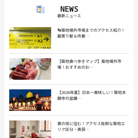
NEWS
アイスクリーム(1）
アイスクリーム店(1）
アクセス(3）
最新ニュース
あごだし(1）
アジフライ(1）
アド街(3）
👣築地場外市場までのアクセス紹介！
あなごめし(1）
アパート探し(1）
アルバイト(1）
最寄り駅＆所要…
アンテナショップ(1）
あんぱん(1）
あんみつ(4）
いくら(1）
イタリアン(6）
イタリアンバル(1）
【築地食べ歩きマップ】築地場外市
イタリアンレストラン(1）
場！おすすめのお…
イタリアン料理(4）
いちご(1）
イチゴジャム(1）
イベント(9）
イベント 東京(1）
イベント2026(1）
いわし(1）
ウェットティッシュ(1）
【2026年夏】日本一美味しい！築地本
願寺の盆踊…
うなぎ(10）
うなぎ屋(2）
うなぎ弁当(2）
うな重(2）
うに(4）
エコバッグ(1）
食の街に住む！アクセス抜群な築地エ
エコバッグ おしゃれ(1）
エコバッグ 折りたたみ(1）
リア区分・賃貸…