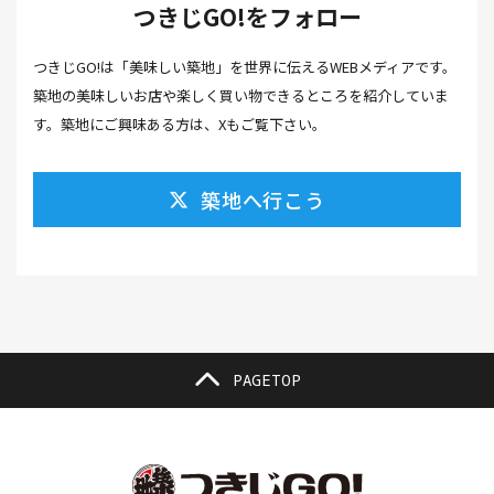
つきじGO!をフォロー
カフェ(16）
カフェラテ(1）
かまぼこ(1）
つきじGO!は「美味しい築地」を世界に伝えるWEBメディアです。
カラスミ(1）
カルパッチョ(1）
カレー(5）
築地の美味しいお店や楽しく買い物できるところを紹介していま
カレーそば(1）
カレーパン(1）
カレーライス(2）
す。築地にご興味ある方は、Xもご覧下さい。
カレー南蛮(2）
カレー屋(1）
カレー蕎麦(2）
築地へ行こう
がんも(1）
ギフト(6）
キムチ レシピ(1）
キムチ 市販(1）
キャンプ(1）
キャンプ飯(1）
キャンペーン(1）
くず餅(1）
クッキング(1）
グラッセ(1）
クラファン(3）
クラフトビール(1）
クリスマス(3）
グルメ(11）
クロワッサン(4）
PAGETOP
ケーキ(3）
ケーキ屋(1）
コーヒー(7）
コーヒーゼリー(1）
ゴールデンウイーク(3）
こち亀(1）