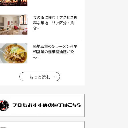
イタリアン料理(4）
いちご(1）
食の街に住む！アクセス抜
イチゴジャム(1）
イベント(9）
群な築地エリア区分・賃
貸…
イベント 東京(1）
イベント2026(1）
いわし(1）
ウェットティッシュ(1）
築地若葉の朝ラーメン🍜早
うなぎ(10）
うなぎ屋(2）
朝営業の極細醤油麺が染
み…
うなぎ弁当(2）
うな重(2）
うに(4）
エコバッグ(1）
エコバッグ おしゃれ(1）
もっと読む
エコバッグ 折りたたみ(1）
エビフライ(3）
おかゆ(1）
おせち料理(14）
おでん(4）
おにぎり(4）
オムライス(2）
お中元(1）
お刺身(1）
お参り(1）
お困りごと解決(1）