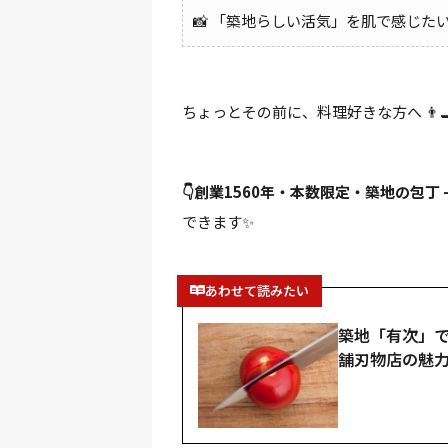
📸 「築地らしい活気」を肌で感じた
ちょっとその前に、料理好きな方へ 👨‍
👇創業1560年・本数限定・築地の包丁 
できます✨
あわせて読みたい
築地「有次」
舗刃物店の魅