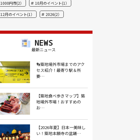
1000円市(2）
10月のイベント(1）
12月のイベント(1）
2026(2）
BBQ(9）
hide(1）
JAL(1）
Nスタ(1）
X JAPAN(1）
yoga(1）
NEWS
アート(3）
アイスクリーム(1）
最新ニュース
アイスクリーム店(1）
アクセス(3）
👣築地場外市場までのアク
セス紹介！最寄り駅＆所
あごだし(1）
アジフライ(1）
要…
アド街(3）
あなごめし(1）
アパート探し(1）
アルバイト(1）
【築地食べ歩きマップ】築
地場外市場！おすすめの
アンテナショップ(1）
あんぱん(1）
お…
あんみつ(4）
いくら(1）
イタリアン(6）
イタリアンバル(1）
【2026年夏】日本一美味し
い！築地本願寺の盆踊…
イタリアンレストラン(1）