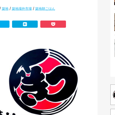
/
/
/
築地
築地場外市場
築地朝ごはん