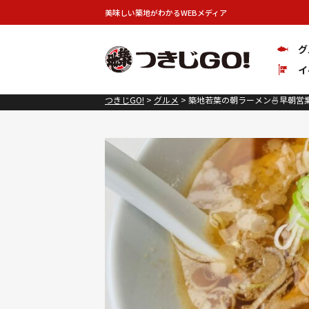
美味しい築地がわかるWEBメディア
グ
イ
つきじGO!
>
グルメ
>
築地若葉の朝ラーメン🍜早朝営