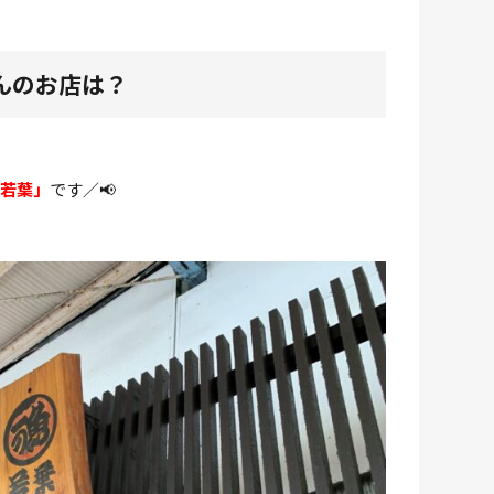
んのお店は？
若葉」
です／📢