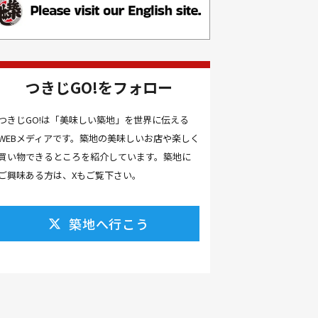
お土産(14）
お土産屋(1）
お土産屋さん(1）
お好み焼き(2）
お寿司(2）
お弁当(9）
お得情報(9）
つきじGO!をフォロー
お悩み解決(1）
お惣菜(1）
お正月(22）
お正月料理(20）
つきじGO!は「美味しい築地」を世界に伝える
WEBメディアです。築地の美味しいお店や楽しく
お歳暮(1）
お汁粉(3）
買い物できるところを紹介しています。築地に
お汁粉 レシピ(1）
お祭り(1）
ご興味ある方は、Xもご覧下さい。
お祭り 屋台(1）
お肉(2）
お花見(2）
お茶(1）
お雑煮(1）
お風呂(1）
築地へ行こう
お餅(1）
お魚捌き教室(1）
かき氷(3）
カシューナッツ(2）
カツオ 食べ方(1）
カツオのたたき(1）
カツカレー(2）
カニ(7）
カフェ(16）
カフェラテ(1）