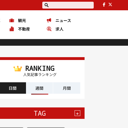
花
観光
ニュース
ピ
不動産
求人
RANKING
人気記事ランキング
日間
週間
月間
TAG
+