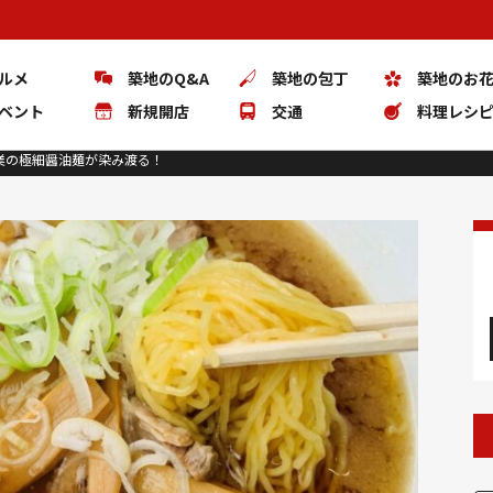
ルメ
築地のQ&A
築地の包丁
築地のお
ベント
新規開店
交通
料理レシ
業の極細醤油麺が染み渡る！