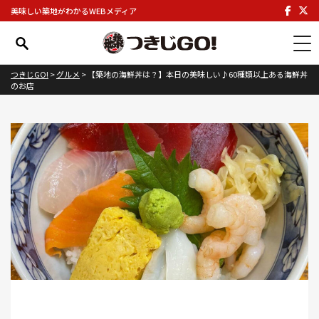
美味しい築地がわかるWEBメディア
つきじGO!
>
グルメ
>
【築地の海鮮丼は？】本日の美味しい♪60種類以上ある海鮮丼
のお店