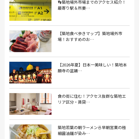
👣築地場外市場までのアクセス紹介！
あなごめし(1）
アパート探し(1）
アルバイト(1）
最寄り駅＆所要…
アンテナショップ(1）
あんぱん(1）
あんみつ(4）
いくら(1）
イタリアン(6）
イタリアンバル(1）
【築地食べ歩きマップ】築地場外市
イタリアンレストラン(1）
場！おすすめのお…
イタリアン料理(4）
いちご(1）
イチゴジャム(1）
イベント(9）
イベント 東京(1）
イベント2026(1）
いわし(1）
ウェットティッシュ(1）
【2026年夏】日本一美味しい！築地本
願寺の盆踊…
うなぎ(10）
うなぎ屋(2）
うなぎ弁当(2）
うな重(2）
うに(4）
エコバッグ(1）
食の街に住む！アクセス抜群な築地エ
エコバッグ おしゃれ(1）
エコバッグ 折りたたみ(1）
リア区分・賃貸…
エビフライ(3）
おかゆ(1）
おせち料理(14）
おでん(4）
おにぎり(4）
オムライス(2）
お中元(1）
築地若葉の朝ラーメン🍜早朝営業の極
細醤油麺が染み…
お刺身(1）
お参り(1）
お困りごと解決(1）