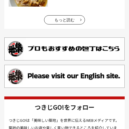
お土産(14）
お土産屋(1）
お土産屋さん(1）
お好み焼き(2）
お寿司(2）
お弁当(9）
お得情報(9）
もっと読む
お悩み解決(1）
お惣菜(1）
お正月(22）
お正月料理(20）
お歳暮(1）
お汁粉(3）
お汁粉 レシピ(1）
お祭り(1）
お祭り 屋台(1）
お肉(2）
お花見(2）
お茶(1）
お雑煮(1）
お風呂(1）
お餅(1）
お魚捌き教室(1）
かき氷(3）
カシューナッツ(2）
カツオ 食べ方(1）
カツオのたたき(1）
カツカレー(2）
カニ(7）
つきじGO!をフォロー
カフェ(16）
カフェラテ(1）
かまぼこ(1）
つきじGO!は「美味しい築地」を世界に伝えるWEBメディアです。
カラスミ(1）
カルパッチョ(1）
カレー(5）
築地の美味しいお店や楽しく買い物できるところを紹介していま