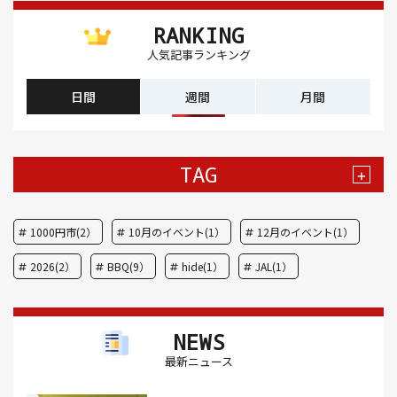
RANKING
人気記事ランキング
日間
週間
月間
TAG
+
1000円市(2）
10月のイベント(1）
12月のイベント(1）
2026(2）
BBQ(9）
hide(1）
JAL(1）
Nスタ(1）
X JAPAN(1）
yoga(1）
アート(3）
NEWS
アイスクリーム(1）
アイスクリーム店(1）
アクセス(3）
最新ニュース
あごだし(1）
アジフライ(1）
アド街(3）