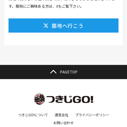
カレーそば(1）
カレーパン(1）
カレーライス(2）
す。築地にご興味ある方は、Xもご覧下さい。
カレー南蛮(2）
カレー屋(1）
カレー蕎麦(2）
築地へ行こう
がんも(1）
ギフト(6）
キムチ レシピ(1）
キムチ 市販(1）
キャンプ(1）
キャンプ飯(1）
キャンペーン(1）
くず餅(1）
クッキング(1）
グラッセ(1）
クラファン(3）
クラフトビール(1）
クリスマス(3）
グルメ(11）
クロワッサン(4）
PAGETOP
ケーキ(3）
ケーキ屋(1）
コーヒー(7）
コーヒーゼリー(1）
ゴールデンウイーク(3）
こち亀(1）
こどもの日(1）
ごま豆腐(1）
コミュニティ(1）
ゴミ箱(1）
コラボ(1）
コロッケ(1）
つきじGO!について
運営会社
プライバシーポリシー
お問い合わせ
コワーキングスペース(1）
コンサート(1）
ご利益(1）