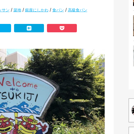
/
/
/
/
ッサン
築地
銀座にしかわ
食パン
高級食パン