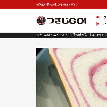
美味しい築地がわかるWEBメディア
グ
イ
つきじGO!
>
ニュース
>
【9月の新商品！】本日の美