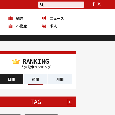
花
観光
ニュース
ピ
不動産
求人
RANKING
人気記事ランキング
日間
週間
月間
TAG
+