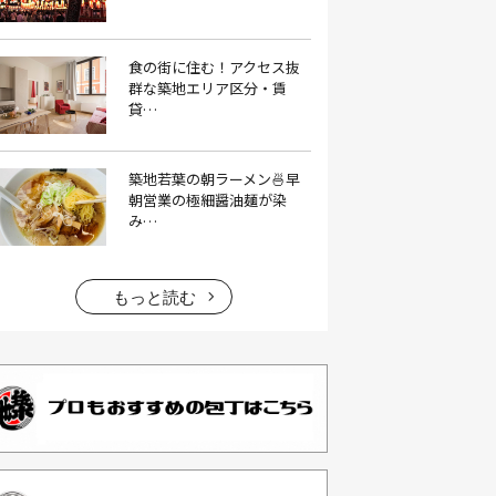
イタリアン料理(4）
いちご(1）
食の街に住む！アクセス抜
イチゴジャム(1）
イベント(9）
群な築地エリア区分・賃
貸…
イベント 東京(1）
イベント2026(1）
いわし(1）
ウェットティッシュ(1）
築地若葉の朝ラーメン🍜早
うなぎ(10）
うなぎ屋(2）
朝営業の極細醤油麺が染
み…
うなぎ弁当(2）
うな重(2）
うに(4）
エコバッグ(1）
エコバッグ おしゃれ(1）
もっと読む
エコバッグ 折りたたみ(1）
エビフライ(3）
おかゆ(1）
おせち料理(14）
おでん(4）
おにぎり(4）
オムライス(2）
お中元(1）
お刺身(1）
お参り(1）
お困りごと解決(1）