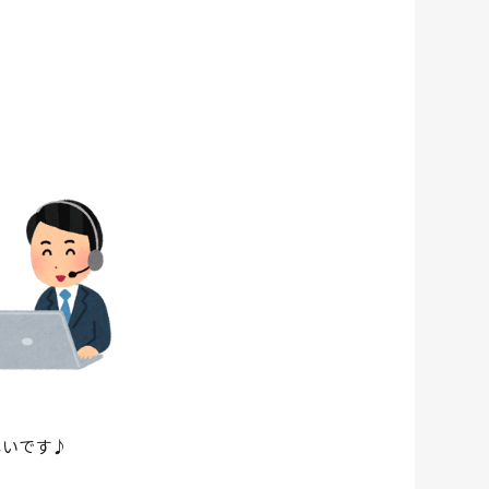
！
！
しいです♪