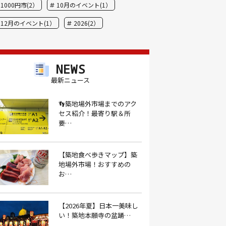
1000円市(2）
10月のイベント(1）
12月のイベント(1）
2026(2）
BBQ(9）
hide(1）
JAL(1）
Nスタ(1）
X JAPAN(1）
yoga(1）
NEWS
アート(3）
アイスクリーム(1）
最新ニュース
アイスクリーム店(1）
アクセス(3）
👣築地場外市場までのアク
セス紹介！最寄り駅＆所
あごだし(1）
アジフライ(1）
要…
アド街(3）
あなごめし(1）
アパート探し(1）
アルバイト(1）
【築地食べ歩きマップ】築
地場外市場！おすすめの
アンテナショップ(1）
あんぱん(1）
お…
あんみつ(4）
いくら(1）
イタリアン(6）
イタリアンバル(1）
【2026年夏】日本一美味し
い！築地本願寺の盆踊…
イタリアンレストラン(1）