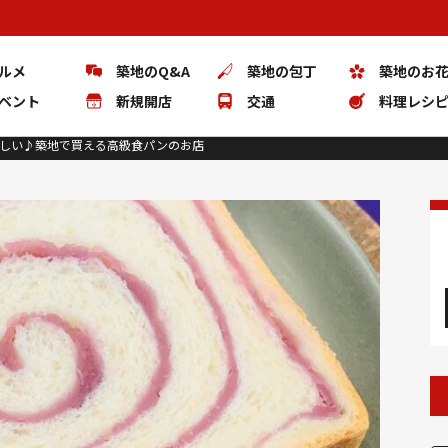
ルメ
築地のQ&A
築地の包丁
築地のお
ベント
新規開店
交通
料理レシ
味しい♪築地で買える高級食パンのお店