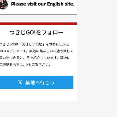
お土産(14）
お土産屋(1）
お土産屋さん(1）
お好み焼き(2）
お寿司(2）
お弁当(9）
お得情報(9）
つきじGO!をフォロー
お悩み解決(1）
お惣菜(1）
お正月(22）
お正月料理(20）
つきじGO!は「美味しい築地」を世界に伝える
WEBメディアです。築地の美味しいお店や楽しく
お歳暮(1）
お汁粉(3）
買い物できるところを紹介しています。築地に
お汁粉 レシピ(1）
お祭り(1）
ご興味ある方は、Xもご覧下さい。
お祭り 屋台(1）
お肉(2）
お花見(2）
お茶(1）
お雑煮(1）
お風呂(1）
築地へ行こう
お餅(1）
お魚捌き教室(1）
かき氷(3）
カシューナッツ(2）
カツオ 食べ方(1）
カツオのたたき(1）
カツカレー(2）
カニ(7）
カフェ(16）
カフェラテ(1）