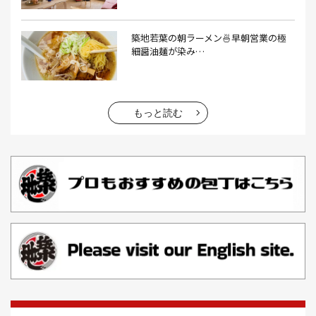
エビフライ(3）
おかゆ(1）
おせち料理(14）
おでん(4）
おにぎり(4）
オムライス(2）
お中元(1）
築地若葉の朝ラーメン🍜早朝営業の極
細醤油麺が染み…
お刺身(1）
お参り(1）
お困りごと解決(1）
お土産(14）
お土産屋(1）
お土産屋さん(1）
お好み焼き(2）
お寿司(2）
お弁当(9）
お得情報(9）
もっと読む
お悩み解決(1）
お惣菜(1）
お正月(22）
お正月料理(20）
お歳暮(1）
お汁粉(3）
お汁粉 レシピ(1）
お祭り(1）
お祭り 屋台(1）
お肉(2）
お花見(2）
お茶(1）
お雑煮(1）
お風呂(1）
お餅(1）
お魚捌き教室(1）
かき氷(3）
カシューナッツ(2）
カツオ 食べ方(1）
カツオのたたき(1）
カツカレー(2）
カニ(7）