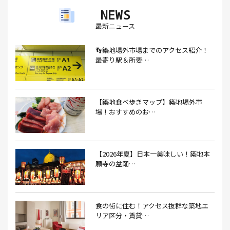
NEWS
アイスクリーム(1）
アイスクリーム店(1）
アクセス(3）
最新ニュース
あごだし(1）
アジフライ(1）
アド街(3）
👣築地場外市場までのアクセス紹介！
あなごめし(1）
アパート探し(1）
アルバイト(1）
最寄り駅＆所要…
アンテナショップ(1）
あんぱん(1）
あんみつ(4）
いくら(1）
イタリアン(6）
イタリアンバル(1）
【築地食べ歩きマップ】築地場外市
イタリアンレストラン(1）
場！おすすめのお…
イタリアン料理(4）
いちご(1）
イチゴジャム(1）
イベント(9）
イベント 東京(1）
イベント2026(1）
いわし(1）
ウェットティッシュ(1）
【2026年夏】日本一美味しい！築地本
願寺の盆踊…
うなぎ(10）
うなぎ屋(2）
うなぎ弁当(2）
うな重(2）
うに(4）
エコバッグ(1）
食の街に住む！アクセス抜群な築地エ
エコバッグ おしゃれ(1）
エコバッグ 折りたたみ(1）
リア区分・賃貸…