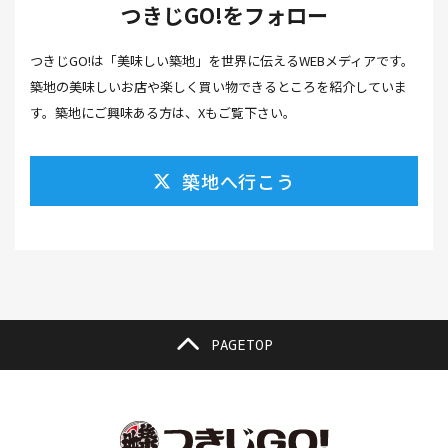
つきじGO!をフォロー
カフェ(16）
カフェラテ(1）
かまぼこ(1）
つきじGO!は「美味しい築地」を世界に伝えるWEBメディアです。
カラスミ(1）
カルパッチョ(1）
カレー(5）
築地の美味しいお店や楽しく買い物できるところを紹介していま
カレーそば(1）
カレーパン(1）
カレーライス(2）
す。築地にご興味ある方は、Xもご覧下さい。
カレー南蛮(2）
カレー屋(1）
カレー蕎麦(2）
築地へ行こう
がんも(1）
ギフト(6）
キムチ レシピ(1）
キムチ 市販(1）
キャンプ(1）
キャンプ飯(1）
キャンペーン(1）
くず餅(1）
クッキング(1）
グラッセ(1）
クラファン(3）
クラフトビール(1）
クリスマス(3）
グルメ(11）
クロワッサン(4）
PAGETOP
ケーキ(3）
ケーキ屋(1）
コーヒー(7）
コーヒーゼリー(1）
ゴールデンウイーク(3）
こち亀(1）