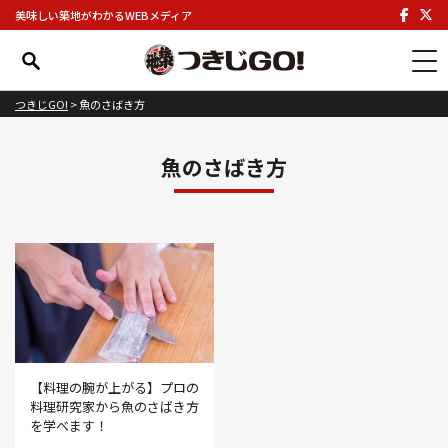
美味しい築地がわかるWEBメディア
つきじGO!
>
魚のさばき方
魚のさばき方
【料理の腕が上がる】プロの
料理研究家から魚のさばき方
を学べます！