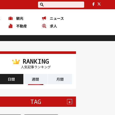
花
観光
ニュース
ピ
不動産
求人
RANKING
人気記事ランキング
日間
週間
月間
TAG
+