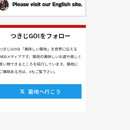
お土産(14）
お土産屋(1）
お土産屋さん(1）
お好み焼き(2）
お寿司(2）
お弁当(9）
お得情報(9）
つきじGO!をフォロー
お悩み解決(1）
お惣菜(1）
お正月(22）
お正月料理(20）
つきじGO!は「美味しい築地」を世界に伝える
WEBメディアです。築地の美味しいお店や楽しく
お歳暮(1）
お汁粉(3）
買い物できるところを紹介しています。築地に
お汁粉 レシピ(1）
お祭り(1）
ご興味ある方は、Xもご覧下さい。
お祭り 屋台(1）
お肉(2）
お花見(2）
お茶(1）
お雑煮(1）
お風呂(1）
築地へ行こう
お餅(1）
お魚捌き教室(1）
かき氷(3）
カシューナッツ(2）
カツオ 食べ方(1）
カツオのたたき(1）
カツカレー(2）
カニ(7）
カフェ(16）
カフェラテ(1）