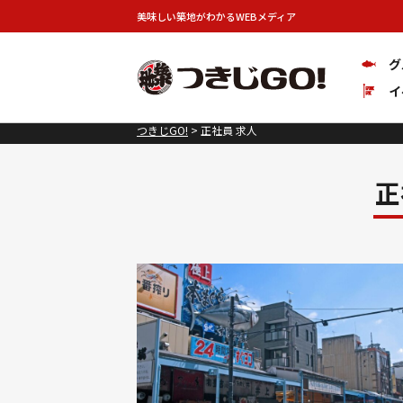
美味しい築地がわかるWEBメディア
グ
イ
つきじGO!
>
正社員 求人
正