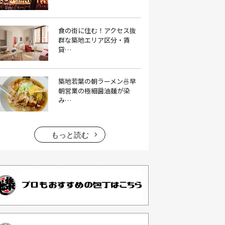
イタリアン料理(4）
いちご(1）
食の街に住む！アクセス抜
イチゴジャム(1）
イベント(9）
群な築地エリア区分・賃
貸…
イベント 東京(1）
イベント2026(1）
いわし(1）
ウェットティッシュ(1）
築地若葉の朝ラーメン🍜早
うなぎ(10）
うなぎ屋(2）
朝営業の極細醤油麺が染
み…
うなぎ弁当(2）
うな重(2）
うに(4）
エコバッグ(1）
エコバッグ おしゃれ(1）
もっと読む
エコバッグ 折りたたみ(1）
エビフライ(3）
おかゆ(1）
おせち料理(14）
おでん(4）
おにぎり(4）
オムライス(2）
お中元(1）
お刺身(1）
お参り(1）
お困りごと解決(1）