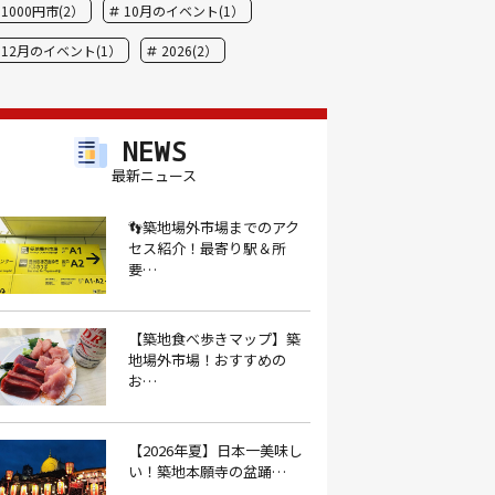
1000円市(2）
10月のイベント(1）
12月のイベント(1）
2026(2）
BBQ(9）
hide(1）
JAL(1）
Nスタ(1）
X JAPAN(1）
yoga(1）
NEWS
アート(3）
アイスクリーム(1）
最新ニュース
アイスクリーム店(1）
アクセス(3）
👣築地場外市場までのアク
セス紹介！最寄り駅＆所
あごだし(1）
アジフライ(1）
要…
アド街(3）
あなごめし(1）
アパート探し(1）
アルバイト(1）
【築地食べ歩きマップ】築
地場外市場！おすすめの
アンテナショップ(1）
あんぱん(1）
お…
あんみつ(4）
いくら(1）
イタリアン(6）
イタリアンバル(1）
【2026年夏】日本一美味し
い！築地本願寺の盆踊…
イタリアンレストラン(1）