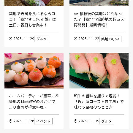
築地で寿司を食べるならコ
🐟 移転後の築地はどうなっ
コ！「築地すし兆 別館」は
た？【築地市場跡地の超巨大
土日、祝日も営業中！
再開発】最新情報！
2025.11.29
グルメ
2025.11.22
築地のQ&A
ホームパーティーが豪華に🎉
和牛の旨味を握りで堪能！
築地の料理教室のおかげで手
「近江屋ロースト肉工房」で
まり寿司が得意料理…
味わう至福のひととき
2025.11.20
イベント
2025.11.19
グルメ