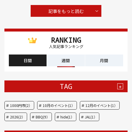
記事をもっと読む
RANKING
人気記事ランキング
日間
週間
月間
TAG
+
1000円市(2）
10月のイベント(1）
12月のイベント(1）
2026(2）
BBQ(9）
hide(1）
JAL(1）
Nスタ(1）
X JAPAN(1）
yoga(1）
アート(3）