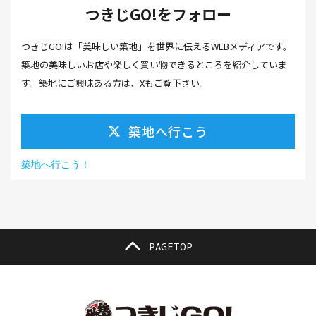
つきじGO!をフォロー
カフェ(16）
カフェラテ(1）
かまぼこ(1）
つきじGO!は「美味しい築地」を世界に伝えるWEBメディアです。
カラスミ(1）
カルパッチョ(1）
カレー(5）
築地の美味しいお店や楽しく買い物できるところを紹介していま
カレーそば(1）
カレーパン(1）
カレーライス(2）
す。築地にご興味ある方は、Xもご覧下さい。
カレー南蛮(2）
カレー屋(1）
カレー蕎麦(2）
築地へ行こう
がんも(1）
ギフト(6）
キムチ レシピ(1）
キムチ 市販(1）
キャンプ(1）
キャンプ飯(1）
築地へ行こう！
キャンペーン(1）
くず餅(1）
クッキング(1）
グラッセ(1）
クラファン(3）
クラフトビール(1）
クリスマス(3）
グルメ(11）
クロワッサン(4）
PAGETOP
ケーキ(3）
ケーキ屋(1）
コーヒー(7）
コーヒーゼリー(1）
ゴールデンウイーク(3）
こち亀(1）