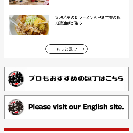
エビフライ(3）
おかゆ(1）
おせち料理(14）
おでん(4）
おにぎり(4）
オムライス(2）
お中元(1）
築地若葉の朝ラーメン🍜早朝営業の極
細醤油麺が染み…
お刺身(1）
お参り(1）
お困りごと解決(1）
お土産(14）
お土産屋(1）
お土産屋さん(1）
お好み焼き(2）
お寿司(2）
お弁当(9）
お得情報(9）
もっと読む
お悩み解決(1）
お惣菜(1）
お正月(22）
お正月料理(20）
お歳暮(1）
お汁粉(3）
お汁粉 レシピ(1）
お祭り(1）
お祭り 屋台(1）
お肉(2）
お花見(2）
お茶(1）
お雑煮(1）
お風呂(1）
お餅(1）
お魚捌き教室(1）
かき氷(3）
カシューナッツ(2）
カツオ 食べ方(1）
カツオのたたき(1）
カツカレー(2）
カニ(7）