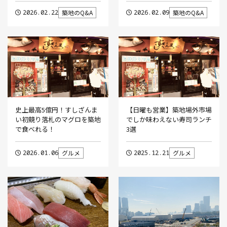
2026.02.22
築地のQ&A
2026.02.09
築地のQ&A
史上最高5億円！すしざんま
【日曜も営業】築地場外市場
い初競り落札のマグロを築地
でしか味わえない寿司ランチ
で食べれる！
3選
2026.01.06
グルメ
2025.12.21
グルメ