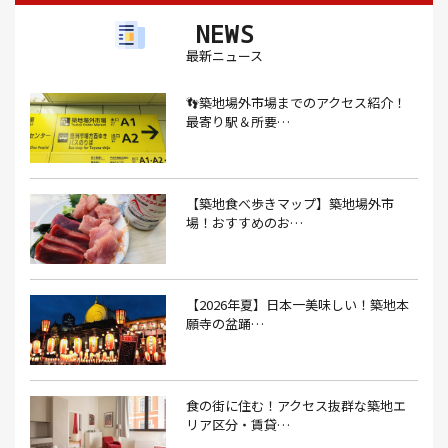
NEWS
アイスクリーム(1）
アイスクリーム店(1）
アクセス(3）
最新ニュース
あごだし(1）
アジフライ(1）
アド街(3）
👣築地場外市場までのアクセス紹介！
あなごめし(1）
アパート探し(1）
アルバイト(1）
最寄り駅＆所要…
アンテナショップ(1）
あんぱん(1）
あんみつ(4）
いくら(1）
イタリアン(6）
イタリアンバル(1）
【築地食べ歩きマップ】築地場外市
イタリアンレストラン(1）
場！おすすめのお…
イタリアン料理(4）
いちご(1）
イチゴジャム(1）
イベント(9）
イベント 東京(1）
イベント2026(1）
いわし(1）
ウェットティッシュ(1）
【2026年夏】日本一美味しい！築地本
願寺の盆踊…
うなぎ(10）
うなぎ屋(2）
うなぎ弁当(2）
うな重(2）
うに(4）
エコバッグ(1）
食の街に住む！アクセス抜群な築地エ
エコバッグ おしゃれ(1）
エコバッグ 折りたたみ(1）
リア区分・賃貸…