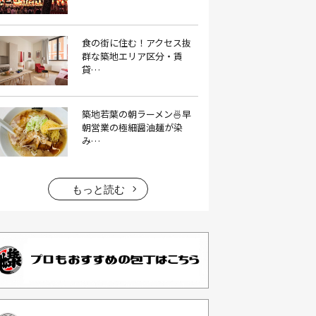
イタリアン料理(4）
いちご(1）
食の街に住む！アクセス抜
イチゴジャム(1）
イベント(9）
群な築地エリア区分・賃
貸…
イベント 東京(1）
イベント2026(1）
いわし(1）
ウェットティッシュ(1）
築地若葉の朝ラーメン🍜早
うなぎ(10）
うなぎ屋(2）
朝営業の極細醤油麺が染
み…
うなぎ弁当(2）
うな重(2）
うに(4）
エコバッグ(1）
エコバッグ おしゃれ(1）
もっと読む
エコバッグ 折りたたみ(1）
エビフライ(3）
おかゆ(1）
おせち料理(14）
おでん(4）
おにぎり(4）
オムライス(2）
お中元(1）
お刺身(1）
お参り(1）
お困りごと解決(1）