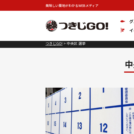
美味しい築地がわかるWEBメディア
グ
イ
つきじGO!
>
中央区 選挙
中