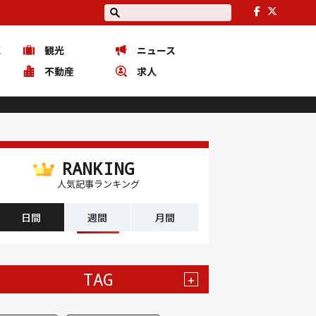
花
観光
ニュース
ピ
不動産
求人
RANKING
人気記事ランキング
日間
週間
月間
TAG
+