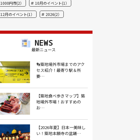
1000円市(2）
10月のイベント(1）
12月のイベント(1）
2026(2）
BBQ(9）
hide(1）
JAL(1）
Nスタ(1）
X JAPAN(1）
yoga(1）
NEWS
アート(3）
アイスクリーム(1）
最新ニュース
アイスクリーム店(1）
アクセス(3）
👣築地場外市場までのアク
セス紹介！最寄り駅＆所
あごだし(1）
アジフライ(1）
要…
アド街(3）
あなごめし(1）
アパート探し(1）
アルバイト(1）
【築地食べ歩きマップ】築
地場外市場！おすすめの
アンテナショップ(1）
あんぱん(1）
お…
あんみつ(4）
いくら(1）
イタリアン(6）
イタリアンバル(1）
【2026年夏】日本一美味し
い！築地本願寺の盆踊…
イタリアンレストラン(1）