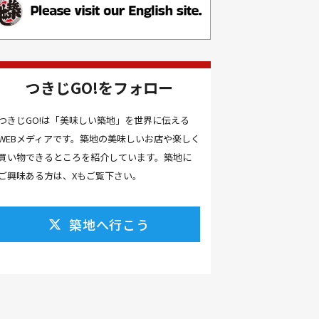
お土産(14）
お土産屋(1）
お土産屋さん(1）
お好み焼き(2）
お寿司(2）
お弁当(9）
お得情報(9）
つきじGO!をフォロー
お悩み解決(1）
お惣菜(1）
お正月(22）
お正月料理(20）
つきじGO!は「美味しい築地」を世界に伝える
WEBメディアです。築地の美味しいお店や楽しく
お歳暮(1）
お汁粉(3）
買い物できるところを紹介しています。築地に
お汁粉 レシピ(1）
お祭り(1）
ご興味ある方は、Xもご覧下さい。
お祭り 屋台(1）
お肉(2）
お花見(2）
お茶(1）
お雑煮(1）
お風呂(1）
築地へ行こう
お餅(1）
お魚捌き教室(1）
かき氷(3）
カシューナッツ(2）
カツオ 食べ方(1）
カツオのたたき(1）
カツカレー(2）
カニ(7）
カフェ(16）
カフェラテ(1）