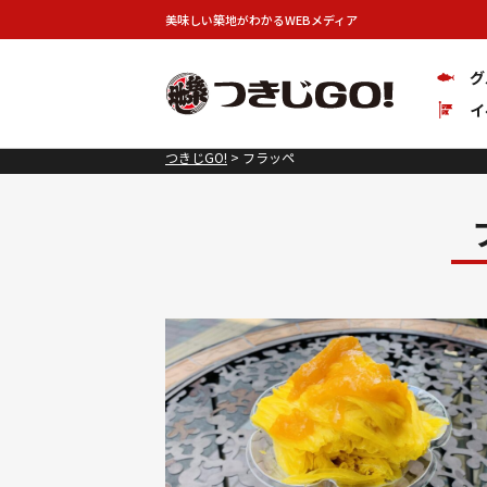
美味しい築地がわかるWEBメディア
グ
イ
つきじGO!
>
フラッペ