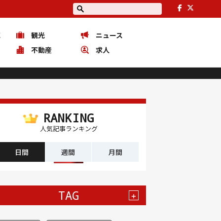
花
観光
ニュース
ピ
不動産
求人
RANKING
人気記事ランキング
日間
週間
月間
TAG
+