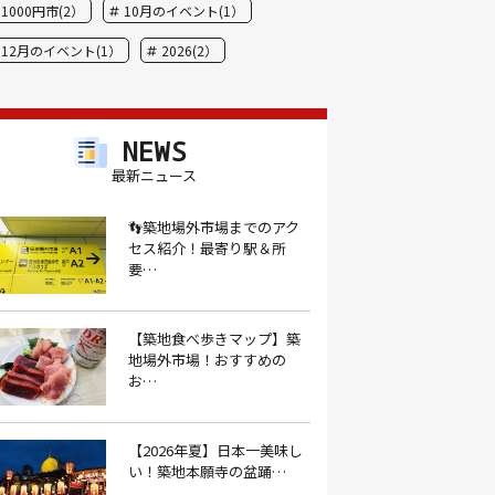
1000円市(2）
10月のイベント(1）
12月のイベント(1）
2026(2）
BBQ(9）
hide(1）
JAL(1）
Nスタ(1）
X JAPAN(1）
yoga(1）
NEWS
アート(3）
アイスクリーム(1）
最新ニュース
アイスクリーム店(1）
アクセス(3）
👣築地場外市場までのアク
セス紹介！最寄り駅＆所
あごだし(1）
アジフライ(1）
要…
アド街(3）
あなごめし(1）
アパート探し(1）
アルバイト(1）
【築地食べ歩きマップ】築
地場外市場！おすすめの
アンテナショップ(1）
あんぱん(1）
お…
あんみつ(4）
いくら(1）
イタリアン(6）
イタリアンバル(1）
【2026年夏】日本一美味し
い！築地本願寺の盆踊…
イタリアンレストラン(1）