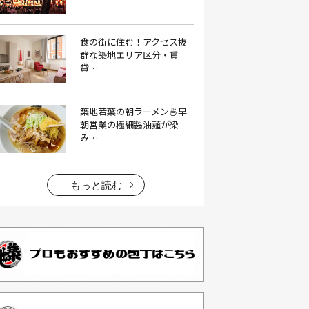
イタリアン料理(4）
いちご(1）
食の街に住む！アクセス抜
イチゴジャム(1）
イベント(9）
群な築地エリア区分・賃
貸…
イベント 東京(1）
イベント2026(1）
いわし(1）
ウェットティッシュ(1）
築地若葉の朝ラーメン🍜早
うなぎ(10）
うなぎ屋(2）
朝営業の極細醤油麺が染
み…
うなぎ弁当(2）
うな重(2）
うに(4）
エコバッグ(1）
エコバッグ おしゃれ(1）
もっと読む
エコバッグ 折りたたみ(1）
エビフライ(3）
おかゆ(1）
おせち料理(14）
おでん(4）
おにぎり(4）
オムライス(2）
お中元(1）
お刺身(1）
お参り(1）
お困りごと解決(1）