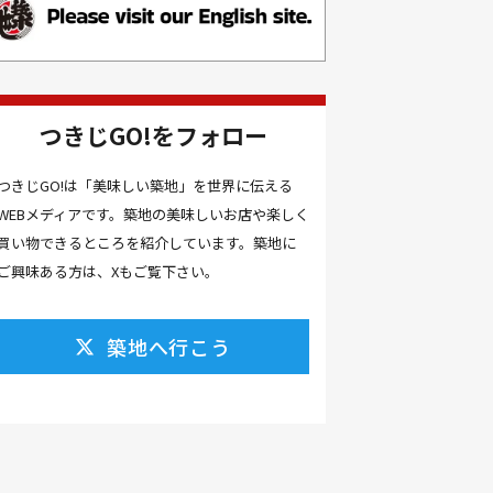
お土産(14）
お土産屋(1）
お土産屋さん(1）
お好み焼き(2）
お寿司(2）
お弁当(9）
お得情報(9）
つきじGO!をフォロー
お悩み解決(1）
お惣菜(1）
お正月(22）
お正月料理(20）
つきじGO!は「美味しい築地」を世界に伝える
WEBメディアです。築地の美味しいお店や楽しく
お歳暮(1）
お汁粉(3）
買い物できるところを紹介しています。築地に
お汁粉 レシピ(1）
お祭り(1）
ご興味ある方は、Xもご覧下さい。
お祭り 屋台(1）
お肉(2）
お花見(2）
お茶(1）
お雑煮(1）
お風呂(1）
築地へ行こう
お餅(1）
お魚捌き教室(1）
かき氷(3）
カシューナッツ(2）
カツオ 食べ方(1）
カツオのたたき(1）
カツカレー(2）
カニ(7）
カフェ(16）
カフェラテ(1）