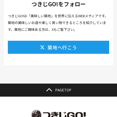
つきじGO!をフォロー
カフェ(16）
カフェラテ(1）
かまぼこ(1）
つきじGO!は「美味しい築地」を世界に伝えるWEBメディアです。
カラスミ(1）
カルパッチョ(1）
カレー(5）
築地の美味しいお店や楽しく買い物できるところを紹介していま
カレーそば(1）
カレーパン(1）
カレーライス(2）
す。築地にご興味ある方は、Xもご覧下さい。
カレー南蛮(2）
カレー屋(1）
カレー蕎麦(2）
築地へ行こう
がんも(1）
ギフト(6）
キムチ レシピ(1）
キムチ 市販(1）
キャンプ(1）
キャンプ飯(1）
キャンペーン(1）
くず餅(1）
クッキング(1）
グラッセ(1）
クラファン(3）
クラフトビール(1）
クリスマス(3）
グルメ(11）
クロワッサン(4）
PAGETOP
ケーキ(3）
ケーキ屋(1）
コーヒー(7）
コーヒーゼリー(1）
ゴールデンウイーク(3）
こち亀(1）