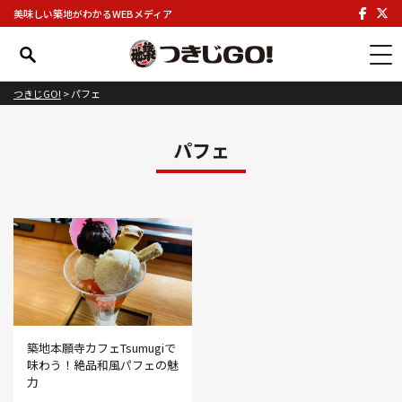
美味しい築地がわかるWEBメディア
つきじGO!
>
パフェ
パフェ
築地本願寺カフェTsumugiで
味わう！絶品和風パフェの魅
力