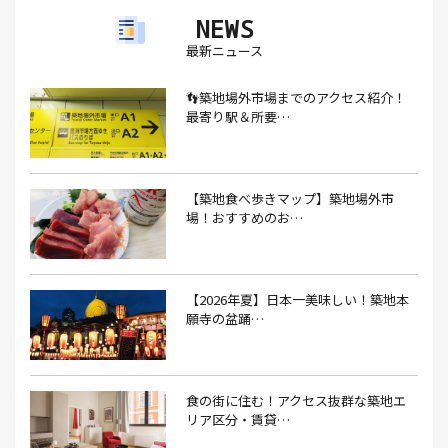
NEWS
アイスクリーム(1）
アイスクリーム店(1）
アクセス(3）
最新ニュース
あごだし(1）
アジフライ(1）
アド街(3）
👣築地場外市場までのアクセス紹介！
あなごめし(1）
アパート探し(1）
アルバイト(1）
最寄り駅＆所要…
アンテナショップ(1）
あんぱん(1）
あんみつ(4）
いくら(1）
イタリアン(6）
イタリアンバル(1）
【築地食べ歩きマップ】築地場外市
イタリアンレストラン(1）
場！おすすめのお…
イタリアン料理(4）
いちご(1）
イチゴジャム(1）
イベント(9）
イベント 東京(1）
イベント2026(1）
いわし(1）
ウェットティッシュ(1）
【2026年夏】日本一美味しい！築地本
願寺の盆踊…
うなぎ(10）
うなぎ屋(2）
うなぎ弁当(2）
うな重(2）
うに(4）
エコバッグ(1）
食の街に住む！アクセス抜群な築地エ
エコバッグ おしゃれ(1）
エコバッグ 折りたたみ(1）
リア区分・賃貸…