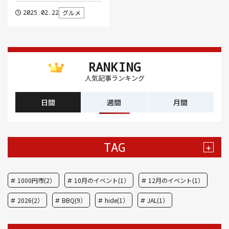
2025.02.22
グルメ
RANKING
人気記事ランキング
日間
週間
月間
TAG
+
1000円市(2）
10月のイベント(1）
12月のイベント(1）
2026(2）
BBQ(9）
hide(1）
JAL(1）
Nスタ(1）
X JAPAN(1）
yoga(1）
アート(3）