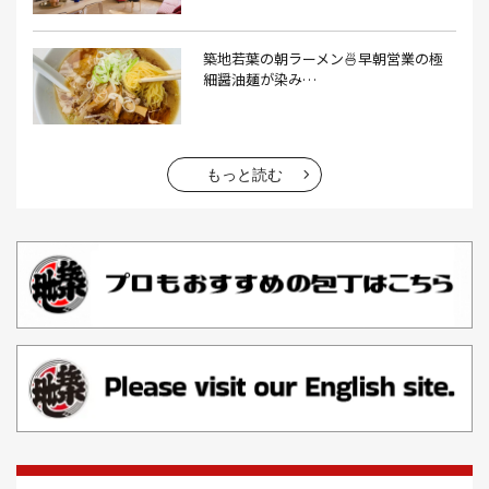
エビフライ(3）
おかゆ(1）
おせち料理(14）
おでん(4）
おにぎり(4）
オムライス(2）
お中元(1）
築地若葉の朝ラーメン🍜早朝営業の極
細醤油麺が染み…
お刺身(1）
お参り(1）
お困りごと解決(1）
お土産(14）
お土産屋(1）
お土産屋さん(1）
お好み焼き(2）
お寿司(2）
お弁当(9）
お得情報(9）
もっと読む
お悩み解決(1）
お惣菜(1）
お正月(22）
お正月料理(20）
お歳暮(1）
お汁粉(3）
お汁粉 レシピ(1）
お祭り(1）
お祭り 屋台(1）
お肉(2）
お花見(2）
お茶(1）
お雑煮(1）
お風呂(1）
お餅(1）
お魚捌き教室(1）
かき氷(3）
カシューナッツ(2）
カツオ 食べ方(1）
カツオのたたき(1）
カツカレー(2）
カニ(7）