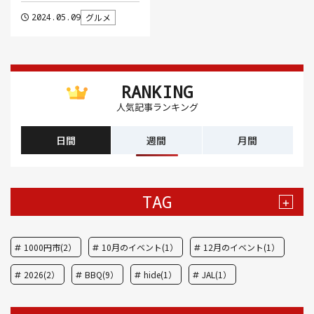
2024.05.09
グルメ
RANKING
人気記事ランキング
日間
週間
月間
TAG
+
1000円市(2）
10月のイベント(1）
12月のイベント(1）
2026(2）
BBQ(9）
hide(1）
JAL(1）
Nスタ(1）
X JAPAN(1）
yoga(1）
アート(3）