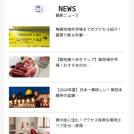
NEWS
アイスクリーム(1）
アイスクリーム店(1）
アクセス(3）
最新ニュース
あごだし(1）
アジフライ(1）
アド街(3）
👣築地場外市場までのアクセス紹介！
あなごめし(1）
アパート探し(1）
アルバイト(1）
最寄り駅＆所要…
アンテナショップ(1）
あんぱん(1）
あんみつ(4）
いくら(1）
イタリアン(6）
イタリアンバル(1）
【築地食べ歩きマップ】築地場外市
イタリアンレストラン(1）
場！おすすめのお…
イタリアン料理(4）
いちご(1）
イチゴジャム(1）
イベント(9）
イベント 東京(1）
イベント2026(1）
いわし(1）
ウェットティッシュ(1）
【2026年夏】日本一美味しい！築地本
願寺の盆踊…
うなぎ(10）
うなぎ屋(2）
うなぎ弁当(2）
うな重(2）
うに(4）
エコバッグ(1）
食の街に住む！アクセス抜群な築地エ
エコバッグ おしゃれ(1）
エコバッグ 折りたたみ(1）
リア区分・賃貸…