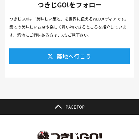
つきじGO!をフォロー
カフェ(16）
カフェラテ(1）
かまぼこ(1）
つきじGO!は「美味しい築地」を世界に伝えるWEBメディアです。
カラスミ(1）
カルパッチョ(1）
カレー(5）
築地の美味しいお店や楽しく買い物できるところを紹介していま
カレーそば(1）
カレーパン(1）
カレーライス(2）
す。築地にご興味ある方は、Xもご覧下さい。
カレー南蛮(2）
カレー屋(1）
カレー蕎麦(2）
築地へ行こう
がんも(1）
ギフト(6）
キムチ レシピ(1）
キムチ 市販(1）
キャンプ(1）
キャンプ飯(1）
キャンペーン(1）
くず餅(1）
クッキング(1）
グラッセ(1）
クラファン(3）
クラフトビール(1）
クリスマス(3）
グルメ(11）
クロワッサン(4）
PAGETOP
ケーキ(3）
ケーキ屋(1）
コーヒー(7）
コーヒーゼリー(1）
ゴールデンウイーク(3）
こち亀(1）