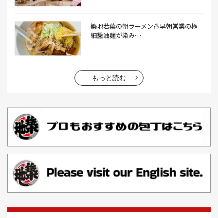
エビフライ(3）
おかゆ(1）
おせち料理(14）
おでん(4）
おにぎり(4）
オムライス(2）
お中元(1）
築地若葉の朝ラーメン🍜早朝営業の極
細醤油麺が染み…
お刺身(1）
お参り(1）
お困りごと解決(1）
お土産(14）
お土産屋(1）
お土産屋さん(1）
お好み焼き(2）
お寿司(2）
お弁当(9）
お得情報(9）
もっと読む
お悩み解決(1）
お惣菜(1）
お正月(22）
お正月料理(20）
お歳暮(1）
お汁粉(3）
お汁粉 レシピ(1）
お祭り(1）
お祭り 屋台(1）
お肉(2）
お花見(2）
お茶(1）
お雑煮(1）
お風呂(1）
お餅(1）
お魚捌き教室(1）
かき氷(3）
カシューナッツ(2）
カツオ 食べ方(1）
カツオのたたき(1）
カツカレー(2）
カニ(7）