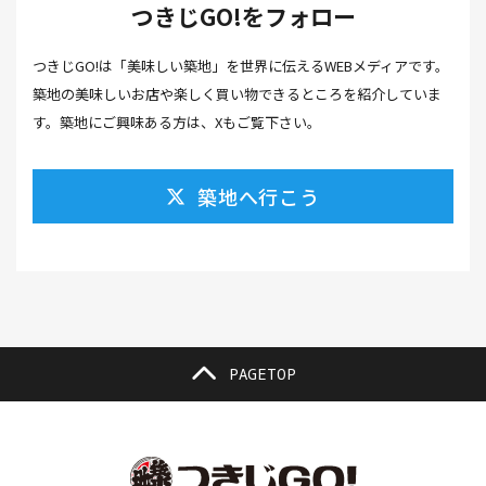
つきじGO!をフォロー
カフェ(16）
カフェラテ(1）
かまぼこ(1）
つきじGO!は「美味しい築地」を世界に伝えるWEBメディアです。
カラスミ(1）
カルパッチョ(1）
カレー(5）
築地の美味しいお店や楽しく買い物できるところを紹介していま
カレーそば(1）
カレーパン(1）
カレーライス(2）
す。築地にご興味ある方は、Xもご覧下さい。
カレー南蛮(2）
カレー屋(1）
カレー蕎麦(2）
築地へ行こう
がんも(1）
ギフト(6）
キムチ レシピ(1）
キムチ 市販(1）
キャンプ(1）
キャンプ飯(1）
キャンペーン(1）
くず餅(1）
クッキング(1）
グラッセ(1）
クラファン(3）
クラフトビール(1）
クリスマス(3）
グルメ(11）
クロワッサン(4）
PAGETOP
ケーキ(3）
ケーキ屋(1）
コーヒー(7）
コーヒーゼリー(1）
ゴールデンウイーク(3）
こち亀(1）