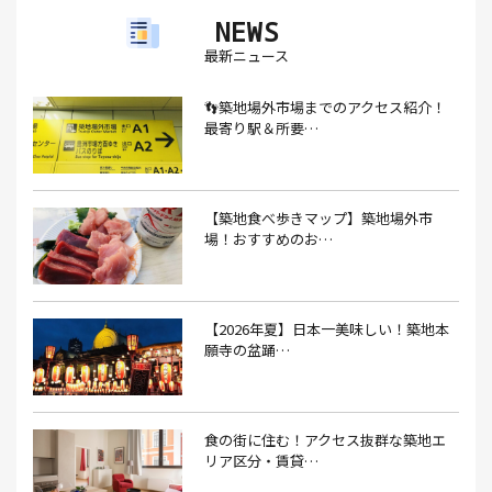
NEWS
アイスクリーム(1）
アイスクリーム店(1）
アクセス(3）
最新ニュース
あごだし(1）
アジフライ(1）
アド街(3）
👣築地場外市場までのアクセス紹介！
あなごめし(1）
アパート探し(1）
アルバイト(1）
最寄り駅＆所要…
アンテナショップ(1）
あんぱん(1）
あんみつ(4）
いくら(1）
イタリアン(6）
イタリアンバル(1）
【築地食べ歩きマップ】築地場外市
イタリアンレストラン(1）
場！おすすめのお…
イタリアン料理(4）
いちご(1）
イチゴジャム(1）
イベント(9）
イベント 東京(1）
イベント2026(1）
いわし(1）
ウェットティッシュ(1）
【2026年夏】日本一美味しい！築地本
願寺の盆踊…
うなぎ(10）
うなぎ屋(2）
うなぎ弁当(2）
うな重(2）
うに(4）
エコバッグ(1）
食の街に住む！アクセス抜群な築地エ
エコバッグ おしゃれ(1）
エコバッグ 折りたたみ(1）
リア区分・賃貸…