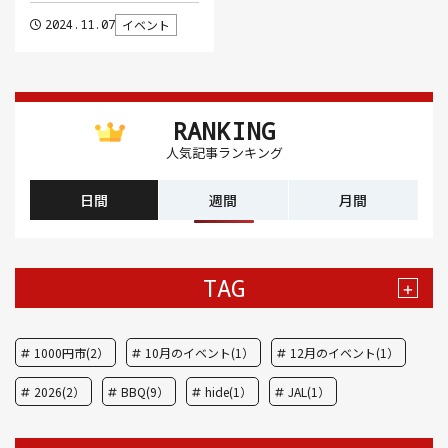
2024.11.07
イベント
RANKING
人気記事ランキング
日間
週間
月間
TAG
+
1000円市(2）
10月のイベント(1）
12月のイベント(1）
2026(2）
BBQ(9）
hide(1）
JAL(1）
Nスタ(1）
X JAPAN(1）
yoga(1）
アート(3）