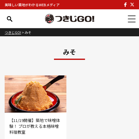
美味しい築地がわかるWEBメディア
つきじGO!
>
みそ
みそ
【11/19開催】築地で味噌体
験！ プロが教える本格味噌
料理教室