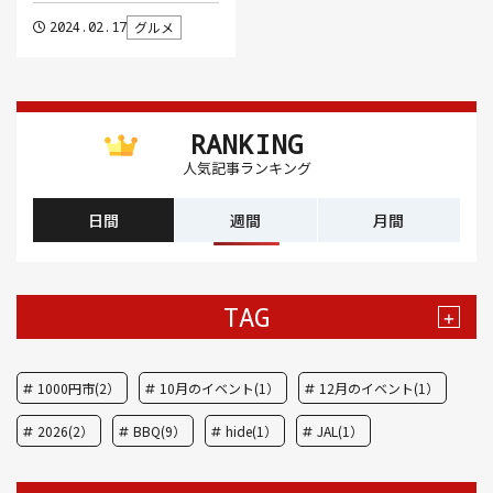
2024.02.17
グルメ
RANKING
人気記事ランキング
日間
週間
月間
TAG
+
1000円市(2）
10月のイベント(1）
12月のイベント(1）
2026(2）
BBQ(9）
hide(1）
JAL(1）
Nスタ(1）
X JAPAN(1）
yoga(1）
アート(3）