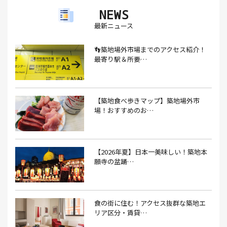
NEWS
アイスクリーム(1）
アイスクリーム店(1）
アクセス(3）
最新ニュース
あごだし(1）
アジフライ(1）
アド街(3）
👣築地場外市場までのアクセス紹介！
あなごめし(1）
アパート探し(1）
アルバイト(1）
最寄り駅＆所要…
アンテナショップ(1）
あんぱん(1）
あんみつ(4）
いくら(1）
イタリアン(6）
イタリアンバル(1）
【築地食べ歩きマップ】築地場外市
イタリアンレストラン(1）
場！おすすめのお…
イタリアン料理(4）
いちご(1）
イチゴジャム(1）
イベント(9）
イベント 東京(1）
イベント2026(1）
いわし(1）
ウェットティッシュ(1）
【2026年夏】日本一美味しい！築地本
願寺の盆踊…
うなぎ(10）
うなぎ屋(2）
うなぎ弁当(2）
うな重(2）
うに(4）
エコバッグ(1）
食の街に住む！アクセス抜群な築地エ
エコバッグ おしゃれ(1）
エコバッグ 折りたたみ(1）
リア区分・賃貸…