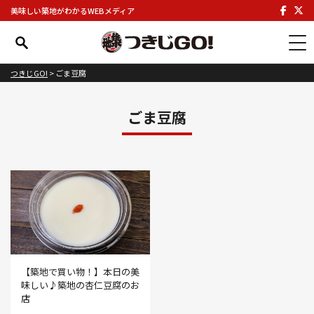
美味しい築地がわかるWEBメディア
つきじGO!
>
ごま豆腐
ごま豆腐
【築地で買い物！】本日の美
味しい♪築地の杏仁豆腐のお
店