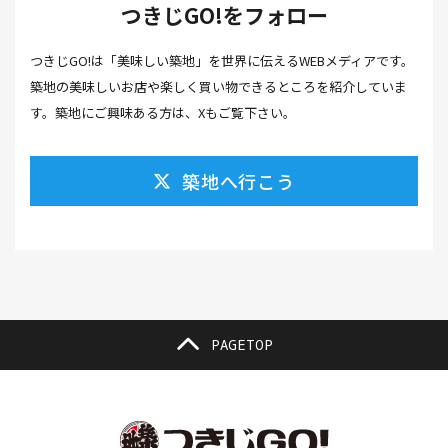
つきじGO!をフォロー
カフェ(16）
カフェラテ(1）
かまぼこ(1）
つきじGO!は「美味しい築地」を世界に伝えるWEBメディアです。
カラスミ(1）
カルパッチョ(1）
カレー(5）
築地の美味しいお店や楽しく買い物できるところを紹介していま
カレーそば(1）
カレーパン(1）
カレーライス(2）
す。築地にご興味ある方は、Xもご覧下さい。
カレー南蛮(2）
カレー屋(1）
カレー蕎麦(2）
築地へ行こう
がんも(1）
ギフト(6）
キムチ レシピ(1）
キムチ 市販(1）
キャンプ(1）
キャンプ飯(1）
キャンペーン(1）
くず餅(1）
クッキング(1）
グラッセ(1）
クラファン(3）
クラフトビール(1）
クリスマス(3）
グルメ(11）
クロワッサン(4）
PAGETOP
ケーキ(3）
ケーキ屋(1）
コーヒー(7）
コーヒーゼリー(1）
ゴールデンウイーク(3）
こち亀(1）