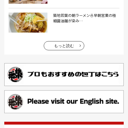
エビフライ(3）
おかゆ(1）
おせち料理(14）
おでん(4）
おにぎり(4）
オムライス(2）
お中元(1）
築地若葉の朝ラーメン🍜早朝営業の極
細醤油麺が染み…
お刺身(1）
お参り(1）
お困りごと解決(1）
お土産(14）
お土産屋(1）
お土産屋さん(1）
お好み焼き(2）
お寿司(2）
お弁当(9）
お得情報(9）
もっと読む
お悩み解決(1）
お惣菜(1）
お正月(22）
お正月料理(20）
お歳暮(1）
お汁粉(3）
お汁粉 レシピ(1）
お祭り(1）
お祭り 屋台(1）
お肉(2）
お花見(2）
お茶(1）
お雑煮(1）
お風呂(1）
お餅(1）
お魚捌き教室(1）
かき氷(3）
カシューナッツ(2）
カツオ 食べ方(1）
カツオのたたき(1）
カツカレー(2）
カニ(7）