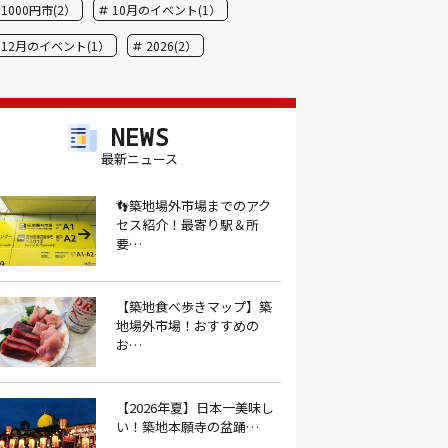
1000円市(2）
10月のイベント(1）
12月のイベント(1）
2026(2）
BBQ(9）
hide(1）
JAL(1）
Nスタ(1）
X JAPAN(1）
yoga(1）
NEWS
アート(3）
アイスクリーム(1）
最新ニュース
アイスクリーム店(1）
アクセス(3）
👣築地場外市場までのアク
セス紹介！最寄り駅＆所
あごだし(1）
アジフライ(1）
要…
アド街(3）
あなごめし(1）
アパート探し(1）
アルバイト(1）
【築地食べ歩きマップ】築
地場外市場！おすすめの
アンテナショップ(1）
あんぱん(1）
お…
あんみつ(4）
いくら(1）
イタリアン(6）
イタリアンバル(1）
【2026年夏】日本一美味し
い！築地本願寺の盆踊…
イタリアンレストラン(1）