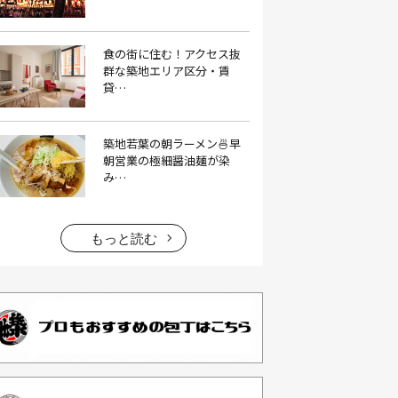
イタリアン料理(4）
いちご(1）
食の街に住む！アクセス抜
イチゴジャム(1）
イベント(9）
群な築地エリア区分・賃
貸…
イベント 東京(1）
イベント2026(1）
いわし(1）
ウェットティッシュ(1）
築地若葉の朝ラーメン🍜早
うなぎ(10）
うなぎ屋(2）
朝営業の極細醤油麺が染
み…
うなぎ弁当(2）
うな重(2）
うに(4）
エコバッグ(1）
エコバッグ おしゃれ(1）
もっと読む
エコバッグ 折りたたみ(1）
エビフライ(3）
おかゆ(1）
おせち料理(14）
おでん(4）
おにぎり(4）
オムライス(2）
お中元(1）
お刺身(1）
お参り(1）
お困りごと解決(1）