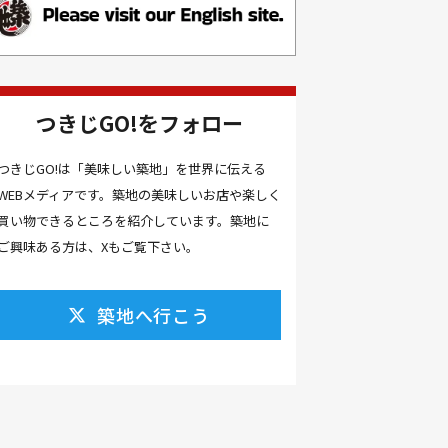
お土産(14）
お土産屋(1）
お土産屋さん(1）
お好み焼き(2）
お寿司(2）
お弁当(9）
お得情報(9）
つきじGO!をフォロー
お悩み解決(1）
お惣菜(1）
お正月(22）
お正月料理(20）
つきじGO!は「美味しい築地」を世界に伝える
WEBメディアです。築地の美味しいお店や楽しく
お歳暮(1）
お汁粉(3）
買い物できるところを紹介しています。築地に
お汁粉 レシピ(1）
お祭り(1）
ご興味ある方は、Xもご覧下さい。
お祭り 屋台(1）
お肉(2）
お花見(2）
お茶(1）
お雑煮(1）
お風呂(1）
築地へ行こう
お餅(1）
お魚捌き教室(1）
かき氷(3）
カシューナッツ(2）
カツオ 食べ方(1）
カツオのたたき(1）
カツカレー(2）
カニ(7）
カフェ(16）
カフェラテ(1）