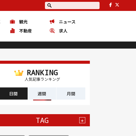
花
観光
ニュース
ピ
不動産
求人
RANKING
人気記事ランキング
日間
週間
月間
TAG
+