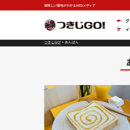
美味しい築地がわかるWEBメディア
グ
イ
つきじGO!
>
あんぱん