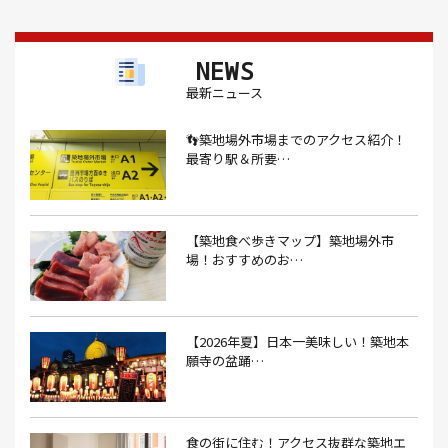
Nスタ(1）
X JAPAN(1）
yoga(1）
アート(3）
NEWS
アイスクリーム(1）
アイスクリーム店(1）
アクセス(3）
最新ニュース
あごだし(1）
アジフライ(1）
アド街(3）
👣築地場外市場までのアクセス紹介！
あなごめし(1）
アパート探し(1）
アルバイト(1）
最寄り駅＆所要…
アンテナショップ(1）
あんぱん(1）
あんみつ(4）
いくら(1）
イタリアン(6）
イタリアンバル(1）
【築地食べ歩きマップ】築地場外市
イタリアンレストラン(1）
場！おすすめのお…
イタリアン料理(4）
いちご(1）
イチゴジャム(1）
イベント(9）
イベント 東京(1）
イベント2026(1）
いわし(1）
ウェットティッシュ(1）
【2026年夏】日本一美味しい！築地本
願寺の盆踊…
うなぎ(10）
うなぎ屋(2）
うなぎ弁当(2）
うな重(2）
うに(4）
エコバッグ(1）
食の街に住む！アクセス抜群な築地エ