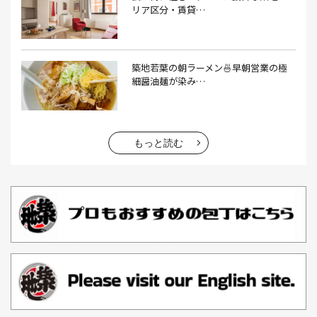
エコバッグ おしゃれ(1）
エコバッグ 折りたたみ(1）
リア区分・賃貸…
エビフライ(3）
おかゆ(1）
おせち料理(14）
おでん(4）
おにぎり(4）
オムライス(2）
お中元(1）
築地若葉の朝ラーメン🍜早朝営業の極
細醤油麺が染み…
お刺身(1）
お参り(1）
お困りごと解決(1）
お土産(14）
お土産屋(1）
お土産屋さん(1）
お好み焼き(2）
お寿司(2）
お弁当(9）
お得情報(9）
もっと読む
お悩み解決(1）
お惣菜(1）
お正月(22）
お正月料理(20）
お歳暮(1）
お汁粉(3）
お汁粉 レシピ(1）
お祭り(1）
お祭り 屋台(1）
お肉(2）
お花見(2）
お茶(1）
お雑煮(1）
お風呂(1）
お餅(1）
お魚捌き教室(1）
かき氷(3）
カシューナッツ(2）
カツオ 食べ方(1）