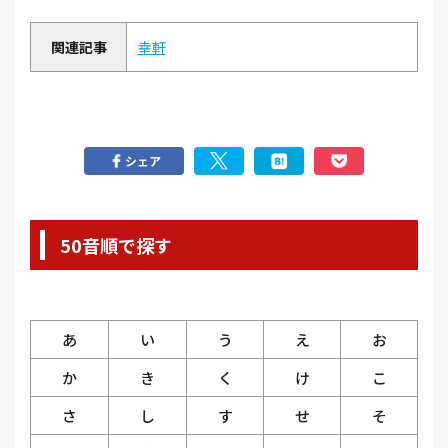
関連記事
幸軒
シェア
50音順で探す
あ
い
う
え
お
か
き
く
け
こ
さ
し
す
せ
そ