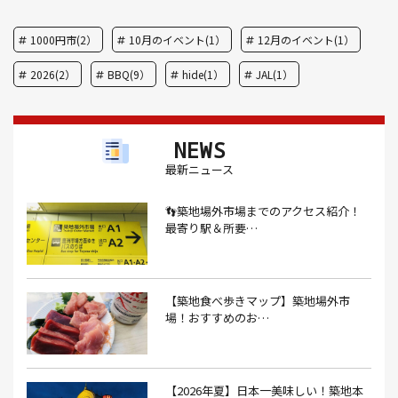
1000円市(2）
10月のイベント(1）
12月のイベント(1）
2026(2）
BBQ(9）
hide(1）
JAL(1）
Nスタ(1）
X JAPAN(1）
yoga(1）
アート(3）
NEWS
アイスクリーム(1）
アイスクリーム店(1）
アクセス(3）
最新ニュース
あごだし(1）
アジフライ(1）
アド街(3）
👣築地場外市場までのアクセス紹介！
あなごめし(1）
アパート探し(1）
アルバイト(1）
最寄り駅＆所要…
アンテナショップ(1）
あんぱん(1）
あんみつ(4）
いくら(1）
イタリアン(6）
イタリアンバル(1）
【築地食べ歩きマップ】築地場外市
イタリアンレストラン(1）
場！おすすめのお…
イタリアン料理(4）
いちご(1）
イチゴジャム(1）
イベント(9）
イベント 東京(1）
イベント2026(1）
いわし(1）
ウェットティッシュ(1）
【2026年夏】日本一美味しい！築地本