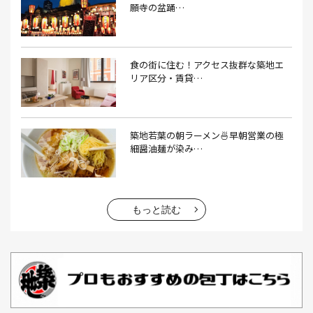
願寺の盆踊…
うなぎ(10）
うなぎ屋(2）
うなぎ弁当(2）
うな重(2）
うに(4）
エコバッグ(1）
食の街に住む！アクセス抜群な築地エ
エコバッグ おしゃれ(1）
エコバッグ 折りたたみ(1）
リア区分・賃貸…
エビフライ(3）
おかゆ(1）
おせち料理(14）
おでん(4）
おにぎり(4）
オムライス(2）
お中元(1）
築地若葉の朝ラーメン🍜早朝営業の極
細醤油麺が染み…
お刺身(1）
お参り(1）
お困りごと解決(1）
お土産(14）
お土産屋(1）
お土産屋さん(1）
お好み焼き(2）
お寿司(2）
お弁当(9）
お得情報(9）
もっと読む
お悩み解決(1）
お惣菜(1）
お正月(22）
お正月料理(20）
お歳暮(1）
お汁粉(3）
お汁粉 レシピ(1）
お祭り(1）
お祭り 屋台(1）