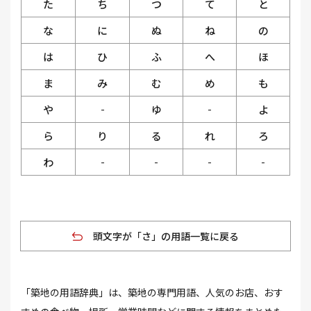
た
ち
つ
て
と
な
に
ぬ
ね
の
は
ひ
ふ
へ
ほ
ま
み
む
め
も
や
ゆ
よ
-
-
ら
り
る
れ
ろ
わ
-
-
-
-
頭文字が「さ」の用語一覧に戻る
「築地の用語辞典」は、築地の専門用語、人気のお店、おす