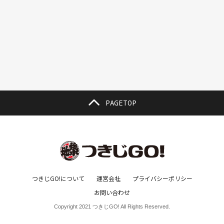
クリスマス(3）
グルメ(11）
クロワッサン(4）
ケーキ(3）
ケーキ屋(1）
コーヒー(7）
コーヒーゼリー(1）
ゴールデンウイーク(3）
こち亀(1）
こどもの日(1）
ごま豆腐(1）
コミュニティ(1）
ゴミ箱(1）
コラボ(1）
コロッケ(1）
PAGETOP
コワーキングスペース(1）
コンサート(1）
ご利益(1）
サウナ(1）
サバ(1）
さば味噌煮(1）
サビ取(1）
さび取り(1）
さらしなの里(1）
サンタクロース(1）
サンドウィッチ(1）
シーフードカレー(1）
つきじGO!について
運営会社
プライバシーポリシー
シェアオフィス(1）
シェアハウス(1）
シェアルーム(1）
お問い合わせ
Copyright 2021 つきじGO! All Rights Reserved.
シチュー(2）
ジャズ(2）
ジャム(1）