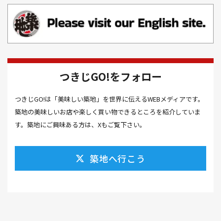
お肉(2）
お花見(2）
お茶(1）
お雑煮(1）
お風呂(1）
お餅(1）
お魚捌き教室(1）
かき氷(3）
カシューナッツ(2）
カツオ 食べ方(1）
カツオのたたき(1）
カツカレー(2）
カニ(7）
つきじGO!をフォロー
カフェ(16）
カフェラテ(1）
かまぼこ(1）
つきじGO!は「美味しい築地」を世界に伝えるWEBメディアです。
カラスミ(1）
カルパッチョ(1）
カレー(5）
築地の美味しいお店や楽しく買い物できるところを紹介していま
カレーそば(1）
カレーパン(1）
カレーライス(2）
す。築地にご興味ある方は、Xもご覧下さい。
カレー南蛮(2）
カレー屋(1）
カレー蕎麦(2）
築地へ行こう
がんも(1）
ギフト(6）
キムチ レシピ(1）
キムチ 市販(1）
キャンプ(1）
キャンプ飯(1）
キャンペーン(1）
くず餅(1）
クッキング(1）
グラッセ(1）
クラファン(3）
クラフトビール(1）