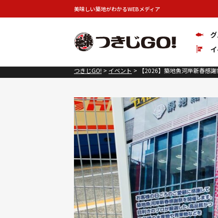
美味しい築地がわかるWEBメディア
グ
イ
つきじGO!
>
イベント
>
【2026】築地魚河岸新春感