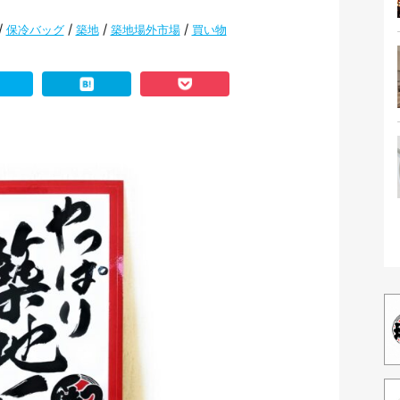
/
/
/
/
保冷バッグ
築地
築地場外市場
買い物