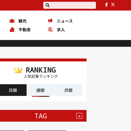
花
観光
ニュース
ピ
不動産
求人
RANKING
人気記事ランキング
日間
週間
月間
TAG
+