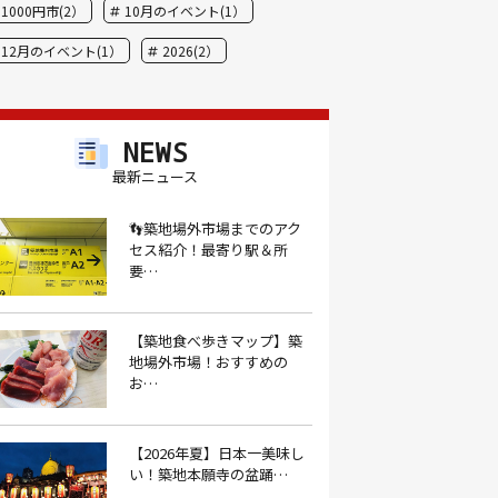
1000円市(2）
10月のイベント(1）
12月のイベント(1）
2026(2）
BBQ(9）
hide(1）
JAL(1）
Nスタ(1）
X JAPAN(1）
yoga(1）
NEWS
アート(3）
アイスクリーム(1）
最新ニュース
アイスクリーム店(1）
アクセス(3）
👣築地場外市場までのアク
セス紹介！最寄り駅＆所
あごだし(1）
アジフライ(1）
要…
アド街(3）
あなごめし(1）
アパート探し(1）
アルバイト(1）
【築地食べ歩きマップ】築
地場外市場！おすすめの
アンテナショップ(1）
あんぱん(1）
お…
あんみつ(4）
いくら(1）
イタリアン(6）
イタリアンバル(1）
【2026年夏】日本一美味し
い！築地本願寺の盆踊…
イタリアンレストラン(1）