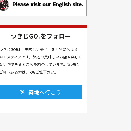
お土産(14）
お土産屋(1）
お土産屋さん(1）
お好み焼き(2）
お寿司(2）
お弁当(9）
お得情報(9）
つきじGO!をフォロー
お悩み解決(1）
お惣菜(1）
お正月(22）
お正月料理(20）
つきじGO!は「美味しい築地」を世界に伝える
WEBメディアです。築地の美味しいお店や楽しく
お歳暮(1）
お汁粉(3）
買い物できるところを紹介しています。築地に
お汁粉 レシピ(1）
お祭り(1）
ご興味ある方は、Xもご覧下さい。
お祭り 屋台(1）
お肉(2）
お花見(2）
お茶(1）
お雑煮(1）
お風呂(1）
築地へ行こう
お餅(1）
お魚捌き教室(1）
かき氷(3）
カシューナッツ(2）
カツオ 食べ方(1）
カツオのたたき(1）
カツカレー(2）
カニ(7）
カフェ(16）
カフェラテ(1）