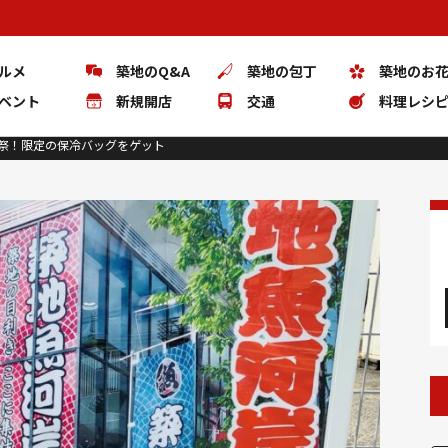
ルメ
築地のQ&A
築地の包丁
築地のお
ベント
新規開店
交通
料理レシ
謝祭！限定の保冷バッグをゲット