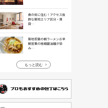
イタリアン料理(4）
いちご(1）
食の街に住む！アクセス抜
イチゴジャム(1）
イベント(9）
群な築地エリア区分・賃
貸…
イベント 東京(1）
イベント2026(1）
いわし(1）
ウェットティッシュ(1）
築地若葉の朝ラーメン🍜早
うなぎ(10）
うなぎ屋(2）
朝営業の極細醤油麺が染
み…
うなぎ弁当(2）
うな重(2）
うに(4）
エコバッグ(1）
エコバッグ おしゃれ(1）
もっと読む
エコバッグ 折りたたみ(1）
エビフライ(3）
おかゆ(1）
おせち料理(14）
おでん(4）
おにぎり(4）
オムライス(2）
お中元(1）
お刺身(1）
お参り(1）
お困りごと解決(1）