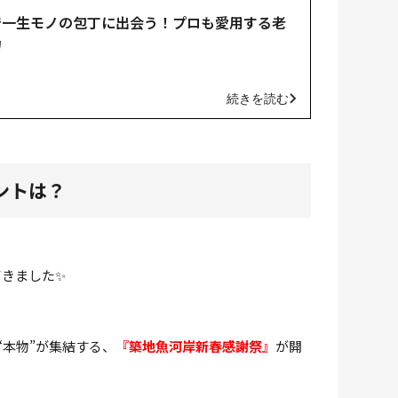
で一生モノの包丁に出会う！プロも愛用する老
力
続きを読む
ントは？
てきました✨
“本物”が集結する、
『築地魚河岸新春感謝祭』
が開