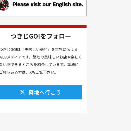
お土産(14）
お土産屋(1）
お土産屋さん(1）
お好み焼き(2）
お寿司(2）
お弁当(9）
お得情報(9）
つきじGO!をフォロー
お悩み解決(1）
お惣菜(1）
お正月(22）
お正月料理(20）
つきじGO!は「美味しい築地」を世界に伝える
WEBメディアです。築地の美味しいお店や楽しく
お歳暮(1）
お汁粉(3）
買い物できるところを紹介しています。築地に
お汁粉 レシピ(1）
お祭り(1）
ご興味ある方は、Xもご覧下さい。
お祭り 屋台(1）
お肉(2）
お花見(2）
お茶(1）
お雑煮(1）
お風呂(1）
築地へ行こう
お餅(1）
お魚捌き教室(1）
かき氷(3）
カシューナッツ(2）
カツオ 食べ方(1）
カツオのたたき(1）
カツカレー(2）
カニ(7）
カフェ(16）
カフェラテ(1）