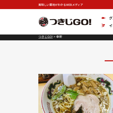
美味しい築地がわかるWEBメディア
グ
イ
つきじGO!
>
幸軒