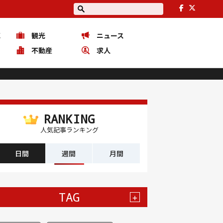
花
観光
ニュース
ピ
不動産
求人
RANKING
人気記事ランキング
日間
週間
月間
TAG
+