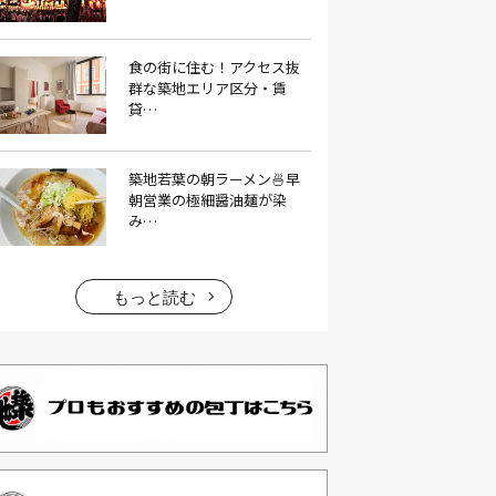
イタリアン料理(4）
いちご(1）
食の街に住む！アクセス抜
イチゴジャム(1）
イベント(9）
群な築地エリア区分・賃
貸…
イベント 東京(1）
イベント2026(1）
いわし(1）
ウェットティッシュ(1）
築地若葉の朝ラーメン🍜早
うなぎ(10）
うなぎ屋(2）
朝営業の極細醤油麺が染
み…
うなぎ弁当(2）
うな重(2）
うに(4）
エコバッグ(1）
エコバッグ おしゃれ(1）
もっと読む
エコバッグ 折りたたみ(1）
エビフライ(3）
おかゆ(1）
おせち料理(14）
おでん(4）
おにぎり(4）
オムライス(2）
お中元(1）
お刺身(1）
お参り(1）
お困りごと解決(1）