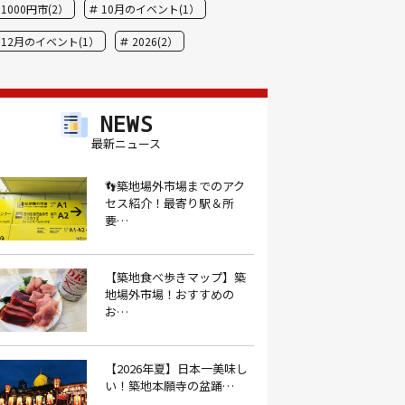
1000円市(2）
10月のイベント(1）
12月のイベント(1）
2026(2）
BBQ(9）
hide(1）
JAL(1）
Nスタ(1）
X JAPAN(1）
yoga(1）
NEWS
アート(3）
アイスクリーム(1）
最新ニュース
アイスクリーム店(1）
アクセス(3）
👣築地場外市場までのアク
セス紹介！最寄り駅＆所
あごだし(1）
アジフライ(1）
要…
アド街(3）
あなごめし(1）
アパート探し(1）
アルバイト(1）
【築地食べ歩きマップ】築
地場外市場！おすすめの
アンテナショップ(1）
あんぱん(1）
お…
あんみつ(4）
いくら(1）
イタリアン(6）
イタリアンバル(1）
【2026年夏】日本一美味し
い！築地本願寺の盆踊…
イタリアンレストラン(1）