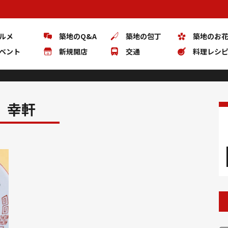
ルメ
築地のQ&A
築地の包丁
築地のお
ベント
新規開店
交通
料理レシ
幸軒