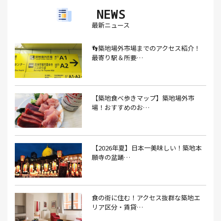
NEWS
アイスクリーム(1）
アイスクリーム店(1）
アクセス(3）
最新ニュース
あごだし(1）
アジフライ(1）
アド街(3）
👣築地場外市場までのアクセス紹介！
あなごめし(1）
アパート探し(1）
アルバイト(1）
最寄り駅＆所要…
アンテナショップ(1）
あんぱん(1）
あんみつ(4）
いくら(1）
イタリアン(6）
イタリアンバル(1）
【築地食べ歩きマップ】築地場外市
イタリアンレストラン(1）
場！おすすめのお…
イタリアン料理(4）
いちご(1）
イチゴジャム(1）
イベント(9）
イベント 東京(1）
イベント2026(1）
いわし(1）
ウェットティッシュ(1）
【2026年夏】日本一美味しい！築地本
願寺の盆踊…
うなぎ(10）
うなぎ屋(2）
うなぎ弁当(2）
うな重(2）
うに(4）
エコバッグ(1）
食の街に住む！アクセス抜群な築地エ
エコバッグ おしゃれ(1）
エコバッグ 折りたたみ(1）
リア区分・賃貸…