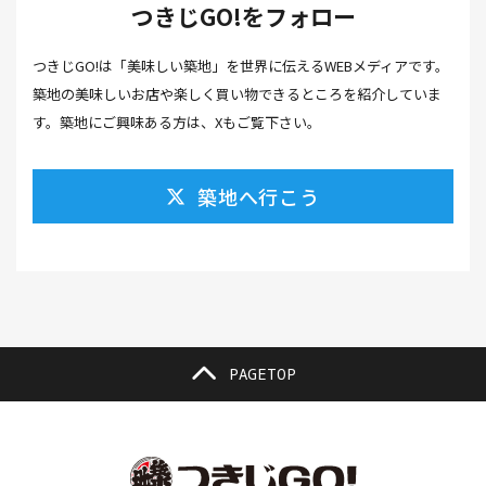
つきじGO!をフォロー
カフェ(16）
カフェラテ(1）
かまぼこ(1）
つきじGO!は「美味しい築地」を世界に伝えるWEBメディアです。
カラスミ(1）
カルパッチョ(1）
カレー(5）
築地の美味しいお店や楽しく買い物できるところを紹介していま
カレーそば(1）
カレーパン(1）
カレーライス(2）
す。築地にご興味ある方は、Xもご覧下さい。
カレー南蛮(2）
カレー屋(1）
カレー蕎麦(2）
築地へ行こう
がんも(1）
ギフト(6）
キムチ レシピ(1）
キムチ 市販(1）
キャンプ(1）
キャンプ飯(1）
キャンペーン(1）
くず餅(1）
クッキング(1）
グラッセ(1）
クラファン(3）
クラフトビール(1）
クリスマス(3）
グルメ(11）
クロワッサン(4）
PAGETOP
ケーキ(3）
ケーキ屋(1）
コーヒー(7）
コーヒーゼリー(1）
ゴールデンウイーク(3）
こち亀(1）