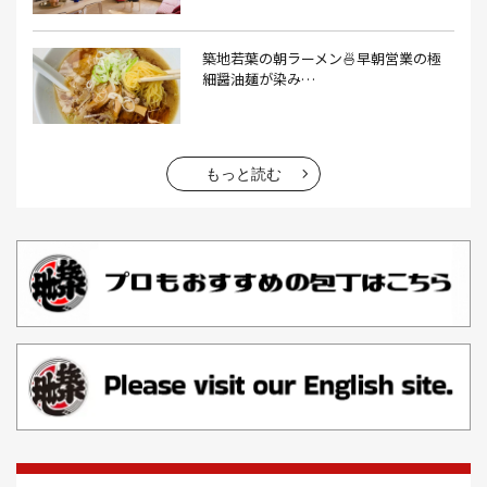
エビフライ(3）
おかゆ(1）
おせち料理(14）
おでん(4）
おにぎり(4）
オムライス(2）
お中元(1）
築地若葉の朝ラーメン🍜早朝営業の極
細醤油麺が染み…
お刺身(1）
お参り(1）
お困りごと解決(1）
お土産(14）
お土産屋(1）
お土産屋さん(1）
お好み焼き(2）
お寿司(2）
お弁当(9）
お得情報(9）
もっと読む
お悩み解決(1）
お惣菜(1）
お正月(22）
お正月料理(20）
お歳暮(1）
お汁粉(3）
お汁粉 レシピ(1）
お祭り(1）
お祭り 屋台(1）
お肉(2）
お花見(2）
お茶(1）
お雑煮(1）
お風呂(1）
お餅(1）
お魚捌き教室(1）
かき氷(3）
カシューナッツ(2）
カツオ 食べ方(1）
カツオのたたき(1）
カツカレー(2）
カニ(7）