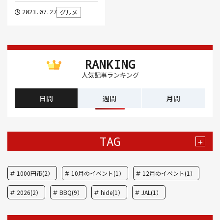
2023.07.27
グルメ
RANKING
人気記事ランキング
日間
週間
月間
TAG
+
1000円市(2）
10月のイベント(1）
12月のイベント(1）
2026(2）
BBQ(9）
hide(1）
JAL(1）
Nスタ(1）
X JAPAN(1）
yoga(1）
アート(3）