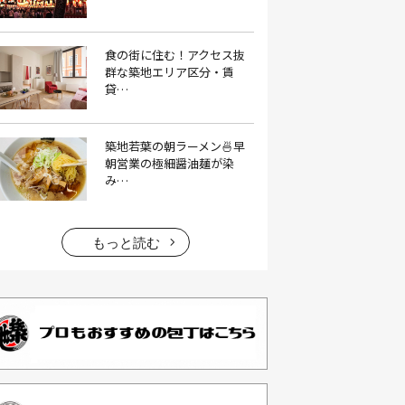
イタリアン料理(4）
いちご(1）
食の街に住む！アクセス抜
イチゴジャム(1）
イベント(9）
群な築地エリア区分・賃
貸…
イベント 東京(1）
イベント2026(1）
いわし(1）
ウェットティッシュ(1）
築地若葉の朝ラーメン🍜早
うなぎ(10）
うなぎ屋(2）
朝営業の極細醤油麺が染
み…
うなぎ弁当(2）
うな重(2）
うに(4）
エコバッグ(1）
エコバッグ おしゃれ(1）
もっと読む
エコバッグ 折りたたみ(1）
エビフライ(3）
おかゆ(1）
おせち料理(14）
おでん(4）
おにぎり(4）
オムライス(2）
お中元(1）
お刺身(1）
お参り(1）
お困りごと解決(1）