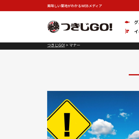
美味しい築地がわかるWEBメディア
グ
イ
つきじGO!
>
マナー