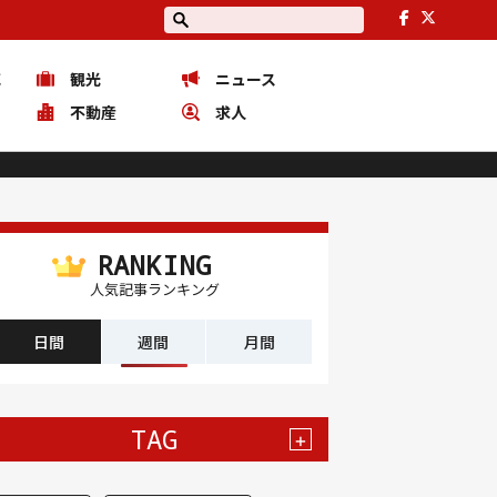
花
観光
ニュース
ピ
不動産
求人
RANKING
人気記事ランキング
日間
週間
月間
TAG
+