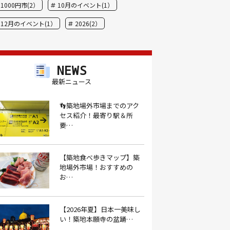
1000円市(2）
10月のイベント(1）
12月のイベント(1）
2026(2）
BBQ(9）
hide(1）
JAL(1）
Nスタ(1）
X JAPAN(1）
yoga(1）
NEWS
アート(3）
アイスクリーム(1）
最新ニュース
アイスクリーム店(1）
アクセス(3）
👣築地場外市場までのアク
セス紹介！最寄り駅＆所
あごだし(1）
アジフライ(1）
要…
アド街(3）
あなごめし(1）
アパート探し(1）
アルバイト(1）
【築地食べ歩きマップ】築
地場外市場！おすすめの
アンテナショップ(1）
あんぱん(1）
お…
あんみつ(4）
いくら(1）
イタリアン(6）
イタリアンバル(1）
【2026年夏】日本一美味し
い！築地本願寺の盆踊…
イタリアンレストラン(1）