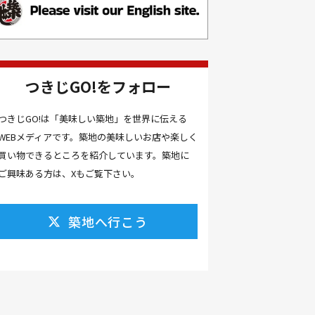
お土産(14）
お土産屋(1）
お土産屋さん(1）
お好み焼き(2）
お寿司(2）
お弁当(9）
お得情報(9）
つきじGO!をフォロー
お悩み解決(1）
お惣菜(1）
お正月(22）
お正月料理(20）
つきじGO!は「美味しい築地」を世界に伝える
WEBメディアです。築地の美味しいお店や楽しく
お歳暮(1）
お汁粉(3）
買い物できるところを紹介しています。築地に
お汁粉 レシピ(1）
お祭り(1）
ご興味ある方は、Xもご覧下さい。
お祭り 屋台(1）
お肉(2）
お花見(2）
お茶(1）
お雑煮(1）
お風呂(1）
築地へ行こう
お餅(1）
お魚捌き教室(1）
かき氷(3）
カシューナッツ(2）
カツオ 食べ方(1）
カツオのたたき(1）
カツカレー(2）
カニ(7）
カフェ(16）
カフェラテ(1）