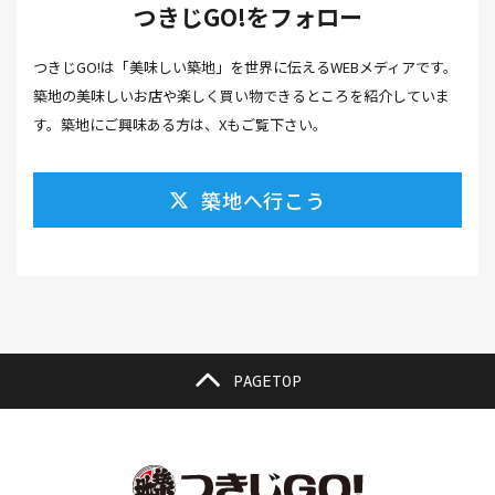
つきじGO!をフォロー
カフェ(16）
カフェラテ(1）
かまぼこ(1）
つきじGO!は「美味しい築地」を世界に伝えるWEBメディアです。
カラスミ(1）
カルパッチョ(1）
カレー(5）
築地の美味しいお店や楽しく買い物できるところを紹介していま
カレーそば(1）
カレーパン(1）
カレーライス(2）
す。築地にご興味ある方は、Xもご覧下さい。
カレー南蛮(2）
カレー屋(1）
カレー蕎麦(2）
築地へ行こう
がんも(1）
ギフト(6）
キムチ レシピ(1）
キムチ 市販(1）
キャンプ(1）
キャンプ飯(1）
キャンペーン(1）
くず餅(1）
クッキング(1）
グラッセ(1）
クラファン(3）
クラフトビール(1）
クリスマス(3）
グルメ(11）
クロワッサン(4）
PAGETOP
ケーキ(3）
ケーキ屋(1）
コーヒー(7）
コーヒーゼリー(1）
ゴールデンウイーク(3）
こち亀(1）