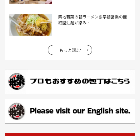
エビフライ(3）
おかゆ(1）
おせち料理(14）
おでん(4）
おにぎり(4）
オムライス(2）
お中元(1）
築地若葉の朝ラーメン🍜早朝営業の極
細醤油麺が染み…
お刺身(1）
お参り(1）
お困りごと解決(1）
お土産(14）
お土産屋(1）
お土産屋さん(1）
お好み焼き(2）
お寿司(2）
お弁当(9）
お得情報(9）
もっと読む
お悩み解決(1）
お惣菜(1）
お正月(22）
お正月料理(20）
お歳暮(1）
お汁粉(3）
お汁粉 レシピ(1）
お祭り(1）
お祭り 屋台(1）
お肉(2）
お花見(2）
お茶(1）
お雑煮(1）
お風呂(1）
お餅(1）
お魚捌き教室(1）
かき氷(3）
カシューナッツ(2）
カツオ 食べ方(1）
カツオのたたき(1）
カツカレー(2）
カニ(7）