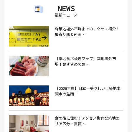
NEWS
アイスクリーム(1）
アイスクリーム店(1）
アクセス(3）
最新ニュース
あごだし(1）
アジフライ(1）
アド街(3）
👣築地場外市場までのアクセス紹介！
あなごめし(1）
アパート探し(1）
アルバイト(1）
最寄り駅＆所要…
アンテナショップ(1）
あんぱん(1）
あんみつ(4）
いくら(1）
イタリアン(6）
イタリアンバル(1）
【築地食べ歩きマップ】築地場外市
イタリアンレストラン(1）
場！おすすめのお…
イタリアン料理(4）
いちご(1）
イチゴジャム(1）
イベント(9）
イベント 東京(1）
イベント2026(1）
いわし(1）
ウェットティッシュ(1）
【2026年夏】日本一美味しい！築地本
願寺の盆踊…
うなぎ(10）
うなぎ屋(2）
うなぎ弁当(2）
うな重(2）
うに(4）
エコバッグ(1）
食の街に住む！アクセス抜群な築地エ
エコバッグ おしゃれ(1）
エコバッグ 折りたたみ(1）
リア区分・賃貸…