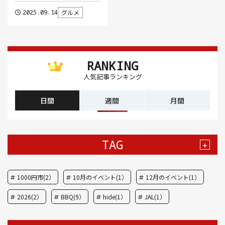
2025.09.14
グルメ
RANKING
人気記事ランキング
日間
週間
月間
TAG
+
1000円市(2）
10月のイベント(1）
12月のイベント(1）
2026(2）
BBQ(9）
hide(1）
JAL(1）
Nスタ(1）
X JAPAN(1）
yoga(1）
アート(3）