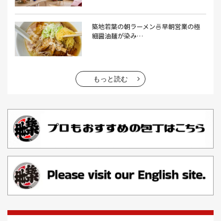
エビフライ(3）
おかゆ(1）
おせち料理(14）
おでん(4）
おにぎり(4）
オムライス(2）
お中元(1）
築地若葉の朝ラーメン🍜早朝営業の極
細醤油麺が染み…
お刺身(1）
お参り(1）
お困りごと解決(1）
お土産(14）
お土産屋(1）
お土産屋さん(1）
お好み焼き(2）
お寿司(2）
お弁当(9）
お得情報(9）
もっと読む
お悩み解決(1）
お惣菜(1）
お正月(22）
お正月料理(20）
お歳暮(1）
お汁粉(3）
お汁粉 レシピ(1）
お祭り(1）
お祭り 屋台(1）
お肉(2）
お花見(2）
お茶(1）
お雑煮(1）
お風呂(1）
お餅(1）
お魚捌き教室(1）
かき氷(3）
カシューナッツ(2）
カツオ 食べ方(1）
カツオのたたき(1）
カツカレー(2）
カニ(7）