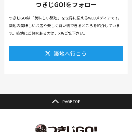
つきじGO!をフォロー
カフェ(16）
カフェラテ(1）
かまぼこ(1）
つきじGO!は「美味しい築地」を世界に伝えるWEBメディアです。
カラスミ(1）
カルパッチョ(1）
カレー(5）
築地の美味しいお店や楽しく買い物できるところを紹介していま
カレーそば(1）
カレーパン(1）
カレーライス(2）
す。築地にご興味ある方は、Xもご覧下さい。
カレー南蛮(2）
カレー屋(1）
カレー蕎麦(2）
築地へ行こう
がんも(1）
ギフト(6）
キムチ レシピ(1）
キムチ 市販(1）
キャンプ(1）
キャンプ飯(1）
キャンペーン(1）
くず餅(1）
クッキング(1）
グラッセ(1）
クラファン(3）
クラフトビール(1）
クリスマス(3）
グルメ(11）
クロワッサン(4）
PAGETOP
ケーキ(3）
ケーキ屋(1）
コーヒー(7）
コーヒーゼリー(1）
ゴールデンウイーク(3）
こち亀(1）