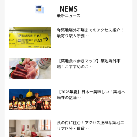
NEWS
アイスクリーム(1）
アイスクリーム店(1）
アクセス(3）
最新ニュース
あごだし(1）
アジフライ(1）
アド街(3）
👣築地場外市場までのアクセス紹介！
あなごめし(1）
アパート探し(1）
アルバイト(1）
最寄り駅＆所要…
アンテナショップ(1）
あんぱん(1）
あんみつ(4）
いくら(1）
イタリアン(6）
イタリアンバル(1）
【築地食べ歩きマップ】築地場外市
イタリアンレストラン(1）
場！おすすめのお…
イタリアン料理(4）
いちご(1）
イチゴジャム(1）
イベント(9）
イベント 東京(1）
イベント2026(1）
いわし(1）
ウェットティッシュ(1）
【2026年夏】日本一美味しい！築地本
願寺の盆踊…
うなぎ(10）
うなぎ屋(2）
うなぎ弁当(2）
うな重(2）
うに(4）
エコバッグ(1）
食の街に住む！アクセス抜群な築地エ
エコバッグ おしゃれ(1）
エコバッグ 折りたたみ(1）
リア区分・賃貸…