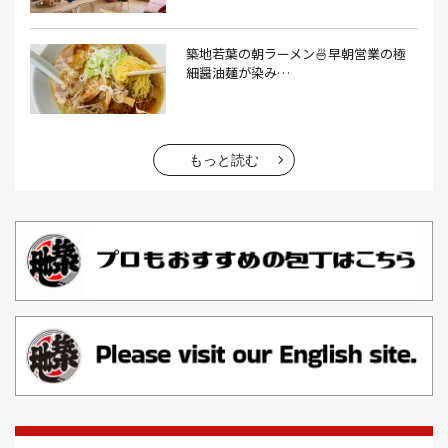
エビフライ(3）
おかゆ(1）
おせち料理(14）
おでん(4）
おにぎり(4）
オムライス(2）
お中元(1）
築地若葉の朝ラーメン🍜早朝営業の極
細醤油麺が染み…
お刺身(1）
お参り(1）
お困りごと解決(1）
お土産(14）
お土産屋(1）
お土産屋さん(1）
お好み焼き(2）
お寿司(2）
お弁当(9）
お得情報(9）
もっと読む
お悩み解決(1）
お惣菜(1）
お正月(22）
お正月料理(20）
お歳暮(1）
お汁粉(3）
お汁粉 レシピ(1）
お祭り(1）
お祭り 屋台(1）
お肉(2）
お花見(2）
お茶(1）
お雑煮(1）
お風呂(1）
お餅(1）
お魚捌き教室(1）
かき氷(3）
カシューナッツ(2）
カツオ 食べ方(1）
カツオのたたき(1）
カツカレー(2）
カニ(7）