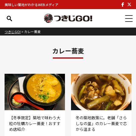
美味しい築地がわかるWEBメディア
つきじGO!
>
カレー蕎麦
カレー蕎麦
【冬季限定】築地で味わう大
冬の築地散策に。老舗「さら
粒の牡蠣カレー蕎麦！おすす
しなの里」のカレー蕎麦で芯
め店紹介
から温まる