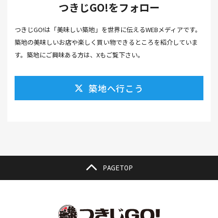
つきじGO!をフォロー
カフェ(16）
カフェラテ(1）
かまぼこ(1）
つきじGO!は「美味しい築地」を世界に伝えるWEBメディアです。
カラスミ(1）
カルパッチョ(1）
カレー(5）
築地の美味しいお店や楽しく買い物できるところを紹介していま
カレーそば(1）
カレーパン(1）
カレーライス(2）
す。築地にご興味ある方は、Xもご覧下さい。
カレー南蛮(2）
カレー屋(1）
カレー蕎麦(2）
築地へ行こう
がんも(1）
ギフト(6）
キムチ レシピ(1）
キムチ 市販(1）
キャンプ(1）
キャンプ飯(1）
キャンペーン(1）
くず餅(1）
クッキング(1）
グラッセ(1）
クラファン(3）
クラフトビール(1）
クリスマス(3）
グルメ(11）
クロワッサン(4）
PAGETOP
ケーキ(3）
ケーキ屋(1）
コーヒー(7）
コーヒーゼリー(1）
ゴールデンウイーク(3）
こち亀(1）