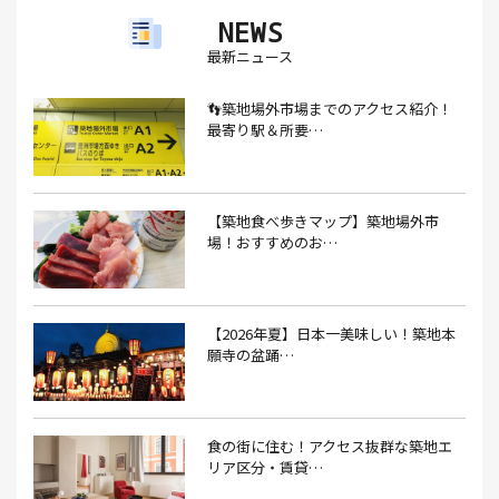
NEWS
アイスクリーム(1）
アイスクリーム店(1）
アクセス(3）
最新ニュース
あごだし(1）
アジフライ(1）
アド街(3）
👣築地場外市場までのアクセス紹介！
あなごめし(1）
アパート探し(1）
アルバイト(1）
最寄り駅＆所要…
アンテナショップ(1）
あんぱん(1）
あんみつ(4）
いくら(1）
イタリアン(6）
イタリアンバル(1）
【築地食べ歩きマップ】築地場外市
イタリアンレストラン(1）
場！おすすめのお…
イタリアン料理(4）
いちご(1）
イチゴジャム(1）
イベント(9）
イベント 東京(1）
イベント2026(1）
いわし(1）
ウェットティッシュ(1）
【2026年夏】日本一美味しい！築地本
願寺の盆踊…
うなぎ(10）
うなぎ屋(2）
うなぎ弁当(2）
うな重(2）
うに(4）
エコバッグ(1）
食の街に住む！アクセス抜群な築地エ
エコバッグ おしゃれ(1）
エコバッグ 折りたたみ(1）
リア区分・賃貸…