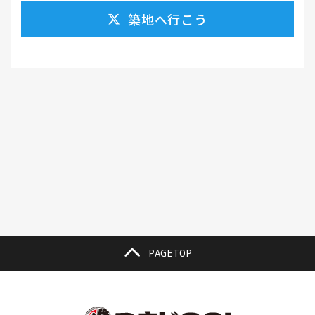
築地へ行こう
がんも(1）
ギフト(6）
キムチ レシピ(1）
キムチ 市販(1）
キャンプ(1）
キャンプ飯(1）
キャンペーン(1）
くず餅(1）
クッキング(1）
グラッセ(1）
クラファン(3）
クラフトビール(1）
クリスマス(3）
グルメ(11）
クロワッサン(4）
ケーキ(3）
ケーキ屋(1）
コーヒー(7）
コーヒーゼリー(1）
ゴールデンウイーク(3）
こち亀(1）
こどもの日(1）
ごま豆腐(1）
コミュニティ(1）
ゴミ箱(1）
コラボ(1）
コロッケ(1）
PAGETOP
コワーキングスペース(1）
コンサート(1）
ご利益(1）
サウナ(1）
サバ(1）
さば味噌煮(1）
サビ取(1）