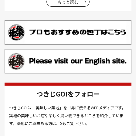
お好み焼き(2）
お寿司(2）
お弁当(9）
お得情報(9）
もっと読む
お悩み解決(1）
お惣菜(1）
お正月(22）
お正月料理(20）
お歳暮(1）
お汁粉(3）
お汁粉 レシピ(1）
お祭り(1）
お祭り 屋台(1）
お肉(2）
お花見(2）
お茶(1）
お雑煮(1）
お風呂(1）
お餅(1）
お魚捌き教室(1）
かき氷(3）
カシューナッツ(2）
カツオ 食べ方(1）
カツオのたたき(1）
カツカレー(2）
カニ(7）
つきじGO!をフォロー
カフェ(16）
カフェラテ(1）
かまぼこ(1）
つきじGO!は「美味しい築地」を世界に伝えるWEBメディアです。
カラスミ(1）
カルパッチョ(1）
カレー(5）
築地の美味しいお店や楽しく買い物できるところを紹介していま
カレーそば(1）
カレーパン(1）
カレーライス(2）
す。築地にご興味ある方は、Xもご覧下さい。
カレー南蛮(2）
カレー屋(1）
カレー蕎麦(2）