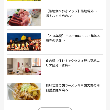
いくら(1）
イタリアン(6）
イタリアンバル(1）
【築地食べ歩きマップ】築地場外市
イタリアンレストラン(1）
場！おすすめのお…
イタリアン料理(4）
いちご(1）
イチゴジャム(1）
イベント(9）
イベント 東京(1）
イベント2026(1）
いわし(1）
ウェットティッシュ(1）
【2026年夏】日本一美味しい！築地本
願寺の盆踊…
うなぎ(10）
うなぎ屋(2）
うなぎ弁当(2）
うな重(2）
うに(4）
エコバッグ(1）
食の街に住む！アクセス抜群な築地エ
エコバッグ おしゃれ(1）
エコバッグ 折りたたみ(1）
リア区分・賃貸…
エビフライ(3）
おかゆ(1）
おせち料理(14）
おでん(4）
おにぎり(4）
オムライス(2）
お中元(1）
築地若葉の朝ラーメン🍜早朝営業の極
細醤油麺が染み…
お刺身(1）
お参り(1）
お困りごと解決(1）
お土産(14）
お土産屋(1）
お土産屋さん(1）