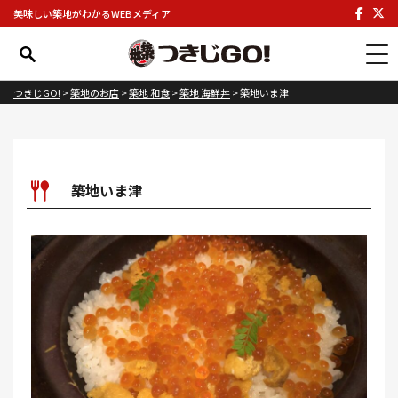
美味しい築地がわかるWEBメディア
つきじGO!
>
築地のお店
>
築地 和食
>
築地 海鮮丼
>
築地いま津
築地いま津