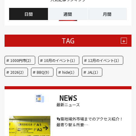
日間
週間
月間
TAG
+
1000円市(2）
10月のイベント(1）
12月のイベント(1）
2026(2）
BBQ(9）
hide(1）
JAL(1）
Nスタ(1）
X JAPAN(1）
yoga(1）
アート(3）
NEWS
アイスクリーム(1）
アイスクリーム店(1）
アクセス(3）
最新ニュース
あごだし(1）
アジフライ(1）
アド街(3）
👣築地場外市場までのアクセス紹介！
あなごめし(1）
アパート探し(1）
アルバイト(1）
最寄り駅＆所要…
アンテナショップ(1）
あんぱん(1）
あんみつ(4）