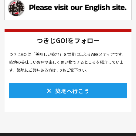
お風呂(1）
お餅(1）
お魚捌き教室(1）
かき氷(3）
カシューナッツ(2）
カツオ 食べ方(1）
カツオのたたき(1）
カツカレー(2）
カニ(7）
つきじGO!をフォロー
カフェ(16）
カフェラテ(1）
かまぼこ(1）
つきじGO!は「美味しい築地」を世界に伝えるWEBメディアです。
カラスミ(1）
カルパッチョ(1）
カレー(5）
築地の美味しいお店や楽しく買い物できるところを紹介していま
カレーそば(1）
カレーパン(1）
カレーライス(2）
す。築地にご興味ある方は、Xもご覧下さい。
カレー南蛮(2）
カレー屋(1）
カレー蕎麦(2）
築地へ行こう
がんも(1）
ギフト(6）
キムチ レシピ(1）
キムチ 市販(1）
キャンプ(1）
キャンプ飯(1）
キャンペーン(1）
くず餅(1）
クッキング(1）
グラッセ(1）
クラファン(3）
クラフトビール(1）