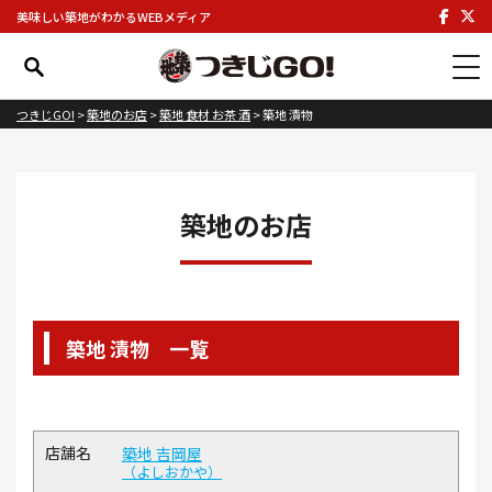
美味しい築地がわかるWEBメディア
つきじGO!
>
築地のお店
>
築地 食材 お茶 酒
>
築地 漬物
築地のお店
築地 漬物 一覧
築地 吉岡屋
よしおかや