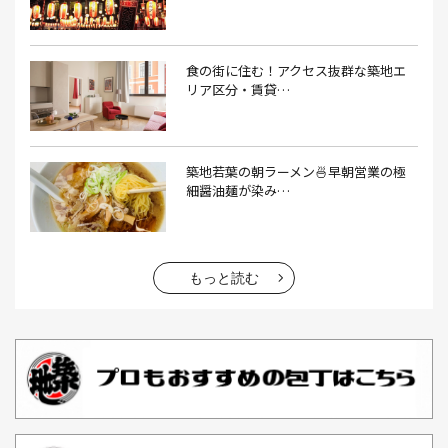
うなぎ(10）
うなぎ屋(2）
うなぎ弁当(2）
うな重(2）
うに(4）
エコバッグ(1）
食の街に住む！アクセス抜群な築地エ
エコバッグ おしゃれ(1）
エコバッグ 折りたたみ(1）
リア区分・賃貸…
エビフライ(3）
おかゆ(1）
おせち料理(14）
おでん(4）
おにぎり(4）
オムライス(2）
お中元(1）
築地若葉の朝ラーメン🍜早朝営業の極
細醤油麺が染み…
お刺身(1）
お参り(1）
お困りごと解決(1）
お土産(14）
お土産屋(1）
お土産屋さん(1）
お好み焼き(2）
お寿司(2）
お弁当(9）
お得情報(9）
もっと読む
お悩み解決(1）
お惣菜(1）
お正月(22）
お正月料理(20）
お歳暮(1）
お汁粉(3）
お汁粉 レシピ(1）
お祭り(1）
お祭り 屋台(1）
お肉(2）
お花見(2）
お茶(1）
お雑煮(1）