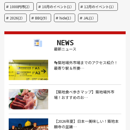
1000円市(2）
10月のイベント(1）
12月のイベント(1）
2026(2）
BBQ(9）
hide(1）
JAL(1）
Nスタ(1）
X JAPAN(1）
yoga(1）
アート(3）
NEWS
アイスクリーム(1）
アイスクリーム店(1）
アクセス(3）
最新ニュース
あごだし(1）
アジフライ(1）
アド街(3）
👣築地場外市場までのアクセス紹介！
あなごめし(1）
アパート探し(1）
アルバイト(1）
最寄り駅＆所要…
アンテナショップ(1）
あんぱん(1）
あんみつ(4）
いくら(1）
イタリアン(6）
イタリアンバル(1）
【築地食べ歩きマップ】築地場外市
イタリアンレストラン(1）
場！おすすめのお…
イタリアン料理(4）
いちご(1）
イチゴジャム(1）
イベント(9）
イベント 東京(1）
イベント2026(1）
いわし(1）
ウェットティッシュ(1）
【2026年夏】日本一美味しい！築地本
願寺の盆踊…