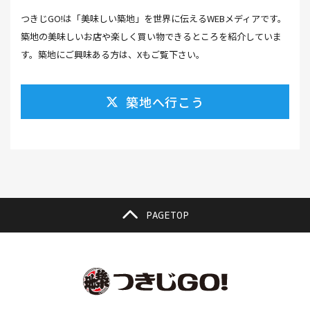
つきじGO!は「美味しい築地」を世界に伝えるWEBメディアです。
カラスミ(1）
カルパッチョ(1）
カレー(5）
築地の美味しいお店や楽しく買い物できるところを紹介していま
カレーそば(1）
カレーパン(1）
カレーライス(2）
す。築地にご興味ある方は、Xもご覧下さい。
カレー南蛮(2）
カレー屋(1）
カレー蕎麦(2）
築地へ行こう
がんも(1）
ギフト(6）
キムチ レシピ(1）
キムチ 市販(1）
キャンプ(1）
キャンプ飯(1）
キャンペーン(1）
くず餅(1）
クッキング(1）
グラッセ(1）
クラファン(3）
クラフトビール(1）
クリスマス(3）
グルメ(11）
クロワッサン(4）
PAGETOP
ケーキ(3）
ケーキ屋(1）
コーヒー(7）
コーヒーゼリー(1）
ゴールデンウイーク(3）
こち亀(1）
こどもの日(1）
ごま豆腐(1）
コミュニティ(1）