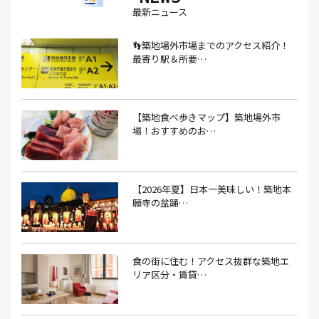
最新ニュース
あごだし(1）
アジフライ(1）
アド街(3）
👣築地場外市場までのアクセス紹介！
あなごめし(1）
アパート探し(1）
アルバイト(1）
最寄り駅＆所要…
アンテナショップ(1）
あんぱん(1）
あんみつ(4）
いくら(1）
イタリアン(6）
イタリアンバル(1）
【築地食べ歩きマップ】築地場外市
イタリアンレストラン(1）
場！おすすめのお…
イタリアン料理(4）
いちご(1）
イチゴジャム(1）
イベント(9）
イベント 東京(1）
イベント2026(1）
いわし(1）
ウェットティッシュ(1）
【2026年夏】日本一美味しい！築地本
願寺の盆踊…
うなぎ(10）
うなぎ屋(2）
うなぎ弁当(2）
うな重(2）
うに(4）
エコバッグ(1）
食の街に住む！アクセス抜群な築地エ
エコバッグ おしゃれ(1）
エコバッグ 折りたたみ(1）
リア区分・賃貸…
エビフライ(3）
おかゆ(1）
おせち料理(14）