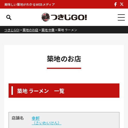
美味しい築地がわかるWEBメディア
つきじGO!
>
築地のお店
>
築地 中華
>
築地 ラーメン
築地のお店
築地 ラーメン 一覧
幸軒
さいわいけん