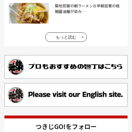
おでん(4）
おにぎり(4）
オムライス(2）
お中元(1）
築地若葉の朝ラーメン🍜早朝営業の極
細醤油麺が染み…
お刺身(1）
お参り(1）
お困りごと解決(1）
お土産(14）
お土産屋(1）
お土産屋さん(1）
お好み焼き(2）
お寿司(2）
お弁当(9）
お得情報(9）
もっと読む
お悩み解決(1）
お惣菜(1）
お正月(22）
お正月料理(20）
お歳暮(1）
お汁粉(3）
お汁粉 レシピ(1）
お祭り(1）
お祭り 屋台(1）
お肉(2）
お花見(2）
お茶(1）
お雑煮(1）
お風呂(1）
お餅(1）
お魚捌き教室(1）
かき氷(3）
カシューナッツ(2）
カツオ 食べ方(1）
カツオのたたき(1）
カツカレー(2）
カニ(7）
つきじGO!をフォロー
カフェ(16）
カフェラテ(1）
かまぼこ(1）