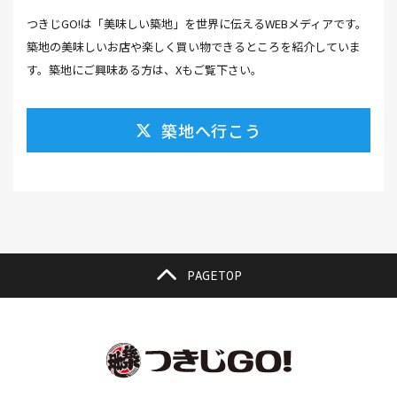
つきじGO!は「美味しい築地」を世界に伝えるWEBメディアです。
カラスミ(1）
カルパッチョ(1）
カレー(5）
築地の美味しいお店や楽しく買い物できるところを紹介していま
カレーそば(1）
カレーパン(1）
カレーライス(2）
す。築地にご興味ある方は、Xもご覧下さい。
カレー南蛮(2）
カレー屋(1）
カレー蕎麦(2）
築地へ行こう
がんも(1）
ギフト(6）
キムチ レシピ(1）
キムチ 市販(1）
キャンプ(1）
キャンプ飯(1）
キャンペーン(1）
くず餅(1）
クッキング(1）
グラッセ(1）
クラファン(3）
クラフトビール(1）
クリスマス(3）
グルメ(11）
クロワッサン(4）
PAGETOP
ケーキ(3）
ケーキ屋(1）
コーヒー(7）
コーヒーゼリー(1）
ゴールデンウイーク(3）
こち亀(1）
こどもの日(1）
ごま豆腐(1）
コミュニティ(1）