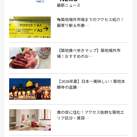
最新ニュース
あごだし(1）
アジフライ(1）
アド街(3）
👣築地場外市場までのアクセス紹介！
あなごめし(1）
アパート探し(1）
アルバイト(1）
最寄り駅＆所要…
アンテナショップ(1）
あんぱん(1）
あんみつ(4）
いくら(1）
イタリアン(6）
イタリアンバル(1）
【築地食べ歩きマップ】築地場外市
イタリアンレストラン(1）
場！おすすめのお…
イタリアン料理(4）
いちご(1）
イチゴジャム(1）
イベント(9）
イベント 東京(1）
イベント2026(1）
いわし(1）
ウェットティッシュ(1）
【2026年夏】日本一美味しい！築地本
願寺の盆踊…
うなぎ(10）
うなぎ屋(2）
うなぎ弁当(2）
うな重(2）
うに(4）
エコバッグ(1）
食の街に住む！アクセス抜群な築地エ
エコバッグ おしゃれ(1）
エコバッグ 折りたたみ(1）
リア区分・賃貸…
エビフライ(3）
おかゆ(1）
おせち料理(14）