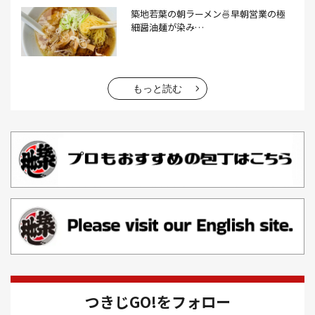
おでん(4）
おにぎり(4）
オムライス(2）
お中元(1）
築地若葉の朝ラーメン🍜早朝営業の極
細醤油麺が染み…
お刺身(1）
お参り(1）
お困りごと解決(1）
お土産(14）
お土産屋(1）
お土産屋さん(1）
お好み焼き(2）
お寿司(2）
お弁当(9）
お得情報(9）
もっと読む
お悩み解決(1）
お惣菜(1）
お正月(22）
お正月料理(20）
お歳暮(1）
お汁粉(3）
お汁粉 レシピ(1）
お祭り(1）
お祭り 屋台(1）
お肉(2）
お花見(2）
お茶(1）
お雑煮(1）
お風呂(1）
お餅(1）
お魚捌き教室(1）
かき氷(3）
カシューナッツ(2）
カツオ 食べ方(1）
カツオのたたき(1）
カツカレー(2）
カニ(7）
つきじGO!をフォロー
カフェ(16）
カフェラテ(1）
かまぼこ(1）