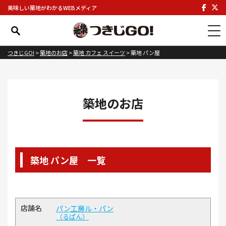
美味しい築地がわかるWEBメディア
つきじGO!
>
築地のお店
>
築地 カフェ スイーツ
>
築地 パン屋
築地のお店
築地 パン屋 一覧
パン工房ル・パン
るぱん