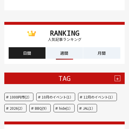
RANKING
人気記事ランキング
日間
週間
月間
TAG
+
1000円市(2）
10月のイベント(1）
12月のイベント(1）
2026(2）
BBQ(9）
hide(1）
JAL(1）
Nスタ(1）
X JAPAN(1）
yoga(1）
アート(3）