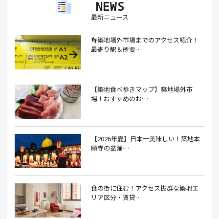
NEWS
アイスクリーム(1）
アイスクリーム店(1）
アクセス(3）
最新ニュース
あごだし(1）
アジフライ(1）
アド街(3）
👣築地場外市場までのアクセス紹介！
あなごめし(1）
アパート探し(1）
アルバイト(1）
最寄り駅＆所要…
アンテナショップ(1）
あんぱん(1）
あんみつ(4）
いくら(1）
イタリアン(6）
イタリアンバル(1）
【築地食べ歩きマップ】築地場外市
イタリアンレストラン(1）
場！おすすめのお…
イタリアン料理(4）
いちご(1）
イチゴジャム(1）
イベント(9）
イベント 東京(1）
イベント2026(1）
いわし(1）
ウェットティッシュ(1）
【2026年夏】日本一美味しい！築地本
願寺の盆踊…
うなぎ(10）
うなぎ屋(2）
うなぎ弁当(2）
うな重(2）
うに(4）
エコバッグ(1）
食の街に住む！アクセス抜群な築地エ
エコバッグ おしゃれ(1）
エコバッグ 折りたたみ(1）
リア区分・賃貸…
エビフライ(3）
おかゆ(1）
おせち料理(14）