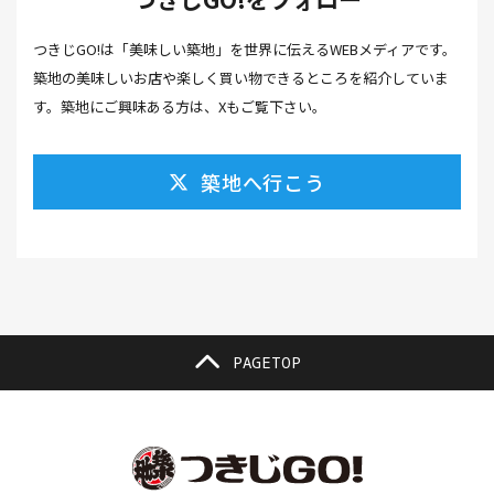
カフェ(16）
カフェラテ(1）
かまぼこ(1）
つきじGO!は「美味しい築地」を世界に伝えるWEBメディアです。
カラスミ(1）
カルパッチョ(1）
カレー(5）
築地の美味しいお店や楽しく買い物できるところを紹介していま
カレーそば(1）
カレーパン(1）
カレーライス(2）
す。築地にご興味ある方は、Xもご覧下さい。
カレー南蛮(2）
カレー屋(1）
カレー蕎麦(2）
築地へ行こう
がんも(1）
ギフト(6）
キムチ レシピ(1）
キムチ 市販(1）
キャンプ(1）
キャンプ飯(1）
キャンペーン(1）
くず餅(1）
クッキング(1）
グラッセ(1）
クラファン(3）
クラフトビール(1）
クリスマス(3）
グルメ(11）
クロワッサン(4）
PAGETOP
ケーキ(3）
ケーキ屋(1）
コーヒー(7）
コーヒーゼリー(1）
ゴールデンウイーク(3）
こち亀(1）
こどもの日(1）
ごま豆腐(1）
コミュニティ(1）