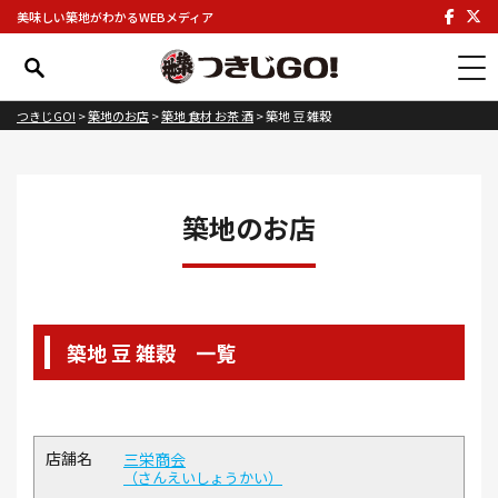
美味しい築地がわかるWEBメディア
つきじGO!
>
築地のお店
>
築地 食材 お茶 酒
>
築地 豆 雑穀
築地のお店
築地 豆 雑穀 一覧
三栄商会
さんえいしょうかい