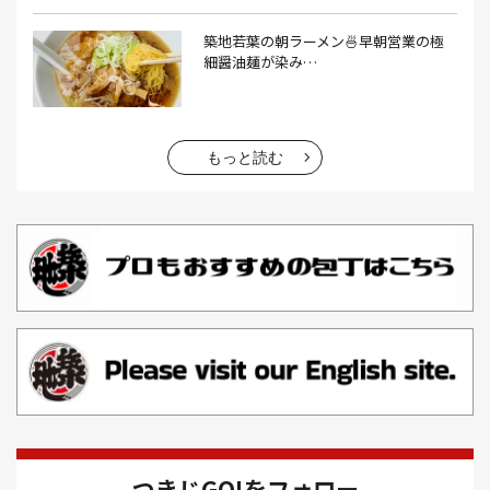
おでん(4）
おにぎり(4）
オムライス(2）
お中元(1）
築地若葉の朝ラーメン🍜早朝営業の極
細醤油麺が染み…
お刺身(1）
お参り(1）
お困りごと解決(1）
お土産(14）
お土産屋(1）
お土産屋さん(1）
お好み焼き(2）
お寿司(2）
お弁当(9）
お得情報(9）
もっと読む
お悩み解決(1）
お惣菜(1）
お正月(22）
お正月料理(20）
お歳暮(1）
お汁粉(3）
お汁粉 レシピ(1）
お祭り(1）
お祭り 屋台(1）
お肉(2）
お花見(2）
お茶(1）
お雑煮(1）
お風呂(1）
お餅(1）
お魚捌き教室(1）
かき氷(3）
カシューナッツ(2）
カツオ 食べ方(1）
カツオのたたき(1）
カツカレー(2）
カニ(7）
つきじGO!をフォロー