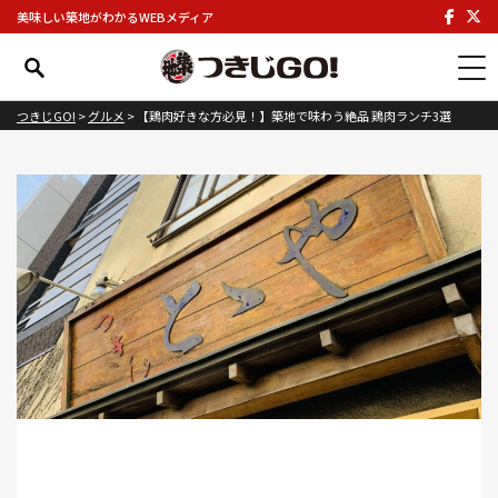
美味しい築地がわかるWEBメディア
つきじGO!
>
グルメ
>
【鶏肉好きな方必見！】築地で味わう絶品 鶏肉ランチ3選