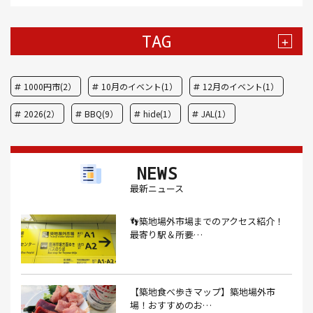
TAG
+
1000円市(2）
10月のイベント(1）
12月のイベント(1）
2026(2）
BBQ(9）
hide(1）
JAL(1）
Nスタ(1）
X JAPAN(1）
yoga(1）
アート(3）
NEWS
アイスクリーム(1）
アイスクリーム店(1）
アクセス(3）
最新ニュース
あごだし(1）
アジフライ(1）
アド街(3）
👣築地場外市場までのアクセス紹介！
あなごめし(1）
アパート探し(1）
アルバイト(1）
最寄り駅＆所要…
アンテナショップ(1）
あんぱん(1）
あんみつ(4）
いくら(1）
イタリアン(6）
イタリアンバル(1）
【築地食べ歩きマップ】築地場外市
イタリアンレストラン(1）
場！おすすめのお…
イタリアン料理(4）
いちご(1）