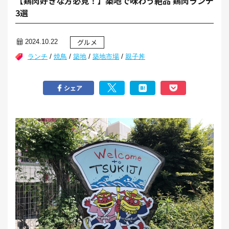
【鶏肉好きな方必見！】築地で味わう絶品 鶏肉ランチ
3選
グルメ
2024.10.22
/
/
/
/
ランチ
焼鳥
築地
築地市場
親子丼
シェア