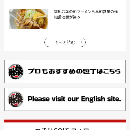
おでん(4）
おにぎり(4）
オムライス(2）
お中元(1）
築地若葉の朝ラーメン🍜早朝営業の極
細醤油麺が染み…
お刺身(1）
お参り(1）
お困りごと解決(1）
お土産(14）
お土産屋(1）
お土産屋さん(1）
お好み焼き(2）
お寿司(2）
お弁当(9）
お得情報(9）
もっと読む
お悩み解決(1）
お惣菜(1）
お正月(22）
お正月料理(20）
お歳暮(1）
お汁粉(3）
お汁粉 レシピ(1）
お祭り(1）
お祭り 屋台(1）
お肉(2）
お花見(2）
お茶(1）
お雑煮(1）
お風呂(1）
お餅(1）
お魚捌き教室(1）
かき氷(3）
カシューナッツ(2）
カツオ 食べ方(1）
カツオのたたき(1）
カツカレー(2）
カニ(7）