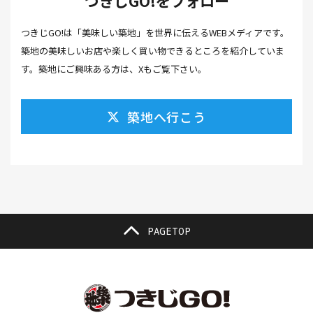
つきじGO!をフォロー
カフェ(16）
カフェラテ(1）
かまぼこ(1）
つきじGO!は「美味しい築地」を世界に伝えるWEBメディアです。
カラスミ(1）
カルパッチョ(1）
カレー(5）
築地の美味しいお店や楽しく買い物できるところを紹介していま
カレーそば(1）
カレーパン(1）
カレーライス(2）
す。築地にご興味ある方は、Xもご覧下さい。
カレー南蛮(2）
カレー屋(1）
カレー蕎麦(2）
築地へ行こう
がんも(1）
ギフト(6）
キムチ レシピ(1）
キムチ 市販(1）
キャンプ(1）
キャンプ飯(1）
キャンペーン(1）
くず餅(1）
クッキング(1）
グラッセ(1）
クラファン(3）
クラフトビール(1）
クリスマス(3）
グルメ(11）
クロワッサン(4）
PAGETOP
ケーキ(3）
ケーキ屋(1）
コーヒー(7）
コーヒーゼリー(1）
ゴールデンウイーク(3）
こち亀(1）
こどもの日(1）
ごま豆腐(1）
コミュニティ(1）