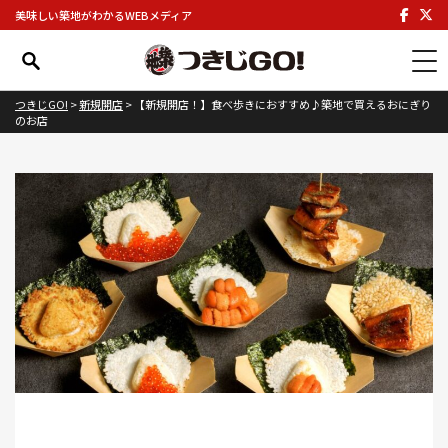
美味しい築地がわかるWEBメディア
つきじGO!
>
新規開店
>
【新規開店！】食べ歩きにおすすめ♪築地で買えるおにぎり
のお店