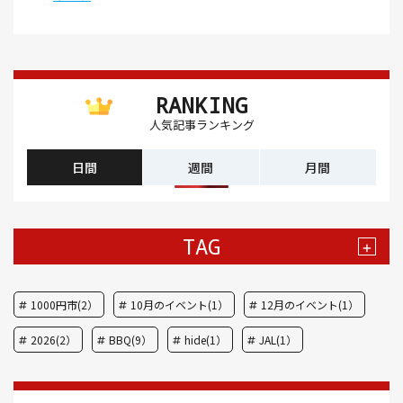
RANKING
人気記事ランキング
日間
週間
月間
TAG
+
1000円市(2）
10月のイベント(1）
12月のイベント(1）
2026(2）
BBQ(9）
hide(1）
JAL(1）
Nスタ(1）
X JAPAN(1）
yoga(1）
アート(3）