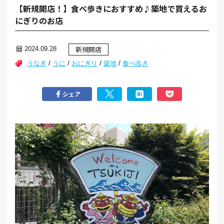
【新規開店！】食べ歩きにおすすめ♪築地で買えるお
にぎりのお店
新規開店
2024.09.28
/
/
/
/
うなぎ
うに
おにぎり
築地
食べ歩き
シェア