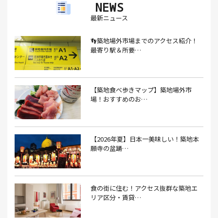
NEWS
アイスクリーム(1）
アイスクリーム店(1）
アクセス(3）
最新ニュース
あごだし(1）
アジフライ(1）
アド街(3）
👣築地場外市場までのアクセス紹介！
あなごめし(1）
アパート探し(1）
アルバイト(1）
最寄り駅＆所要…
アンテナショップ(1）
あんぱん(1）
あんみつ(4）
いくら(1）
イタリアン(6）
イタリアンバル(1）
【築地食べ歩きマップ】築地場外市
イタリアンレストラン(1）
場！おすすめのお…
イタリアン料理(4）
いちご(1）
イチゴジャム(1）
イベント(9）
イベント 東京(1）
イベント2026(1）
いわし(1）
ウェットティッシュ(1）
【2026年夏】日本一美味しい！築地本
願寺の盆踊…
うなぎ(10）
うなぎ屋(2）
うなぎ弁当(2）
うな重(2）
うに(4）
エコバッグ(1）
食の街に住む！アクセス抜群な築地エ
エコバッグ おしゃれ(1）
エコバッグ 折りたたみ(1）
リア区分・賃貸…
エビフライ(3）
おかゆ(1）
おせち料理(14）