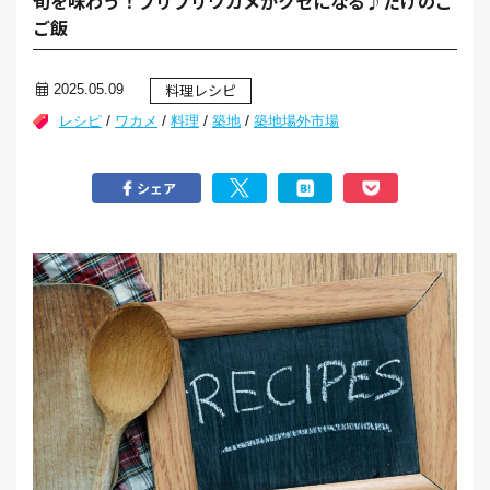
旬を味わう！プリプリワカメがクセになる♪たけのこ
ご飯
料理レシピ
2025.05.09
/
/
/
/
レシピ
ワカメ
料理
築地
築地場外市場
シェア