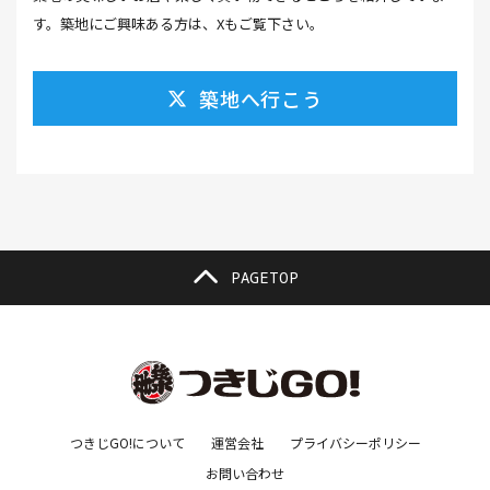
カレーそば(1）
カレーパン(1）
カレーライス(2）
す。築地にご興味ある方は、Xもご覧下さい。
カレー南蛮(2）
カレー屋(1）
カレー蕎麦(2）
築地へ行こう
がんも(1）
ギフト(6）
キムチ レシピ(1）
キムチ 市販(1）
キャンプ(1）
キャンプ飯(1）
キャンペーン(1）
くず餅(1）
クッキング(1）
グラッセ(1）
クラファン(3）
クラフトビール(1）
クリスマス(3）
グルメ(11）
クロワッサン(4）
PAGETOP
ケーキ(3）
ケーキ屋(1）
コーヒー(7）
コーヒーゼリー(1）
ゴールデンウイーク(3）
こち亀(1）
こどもの日(1）
ごま豆腐(1）
コミュニティ(1）
ゴミ箱(1）
コラボ(1）
コロッケ(1）
つきじGO!について
運営会社
プライバシーポリシー
お問い合わせ
コワーキングスペース(1）
コンサート(1）
ご利益(1）