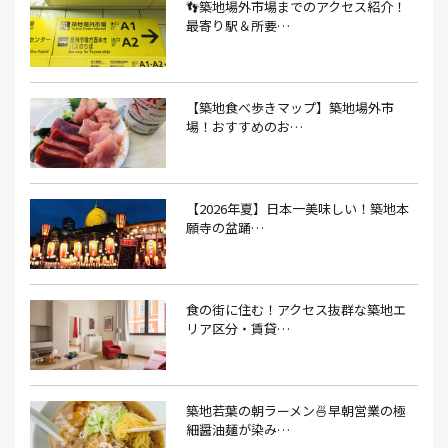
👣築地場外市場までのアクセス紹介！
あなごめし(1）
アパート探し(1）
アルバイト(1）
最寄り駅＆所要…
アンテナショップ(1）
あんぱん(1）
あんみつ(4）
いくら(1）
イタリアン(6）
イタリアンバル(1）
【築地食べ歩きマップ】築地場外市
イタリアンレストラン(1）
場！おすすめのお…
イタリアン料理(4）
いちご(1）
イチゴジャム(1）
イベント(9）
イベント 東京(1）
イベント2026(1）
いわし(1）
ウェットティッシュ(1）
【2026年夏】日本一美味しい！築地本
願寺の盆踊…
うなぎ(10）
うなぎ屋(2）
うなぎ弁当(2）
うな重(2）
うに(4）
エコバッグ(1）
食の街に住む！アクセス抜群な築地エ
エコバッグ おしゃれ(1）
エコバッグ 折りたたみ(1）
リア区分・賃貸…
エビフライ(3）
おかゆ(1）
おせち料理(14）
おでん(4）
おにぎり(4）
オムライス(2）
お中元(1）
築地若葉の朝ラーメン🍜早朝営業の極
細醤油麺が染み…
お刺身(1）
お参り(1）
お困りごと解決(1）