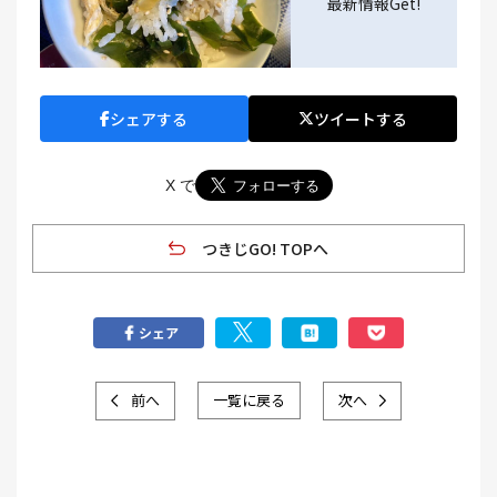
最新情報Get!
シェアする
ツイートする
X で
つきじGO! TOPへ
シェア
前へ
一覧に戻る
次へ