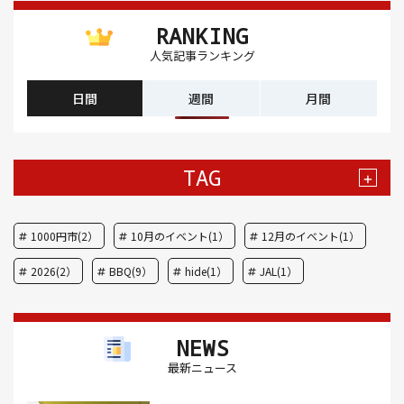
RANKING
人気記事ランキング
日間
週間
月間
TAG
+
1000円市(2）
10月のイベント(1）
12月のイベント(1）
2026(2）
BBQ(9）
hide(1）
JAL(1）
Nスタ(1）
X JAPAN(1）
yoga(1）
アート(3）
NEWS
アイスクリーム(1）
アイスクリーム店(1）
アクセス(3）
最新ニュース
あごだし(1）
アジフライ(1）
アド街(3）