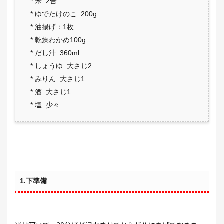
* 米: 2合
* ゆでたけのこ: 200g
* 油揚げ：1枚
* 乾燥わかめ100g
* だし汁: 360ml
* しょうゆ: 大さじ2
* みりん: 大さじ1
* 酒: 大さじ1
* 塩: 少々
1.下準備