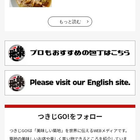
お土産(14）
お土産屋(1）
お土産屋さん(1）
お好み焼き(2）
お寿司(2）
お弁当(9）
お得情報(9）
もっと読む
お悩み解決(1）
お惣菜(1）
お正月(22）
お正月料理(20）
お歳暮(1）
お汁粉(3）
お汁粉 レシピ(1）
お祭り(1）
お祭り 屋台(1）
お肉(2）
お花見(2）
お茶(1）
お雑煮(1）
お風呂(1）
お餅(1）
お魚捌き教室(1）
かき氷(3）
カシューナッツ(2）
カツオ 食べ方(1）
カツオのたたき(1）
カツカレー(2）
カニ(7）
つきじGO!をフォロー
カフェ(16）
カフェラテ(1）
かまぼこ(1）
つきじGO!は「美味しい築地」を世界に伝えるWEBメディアです。
カラスミ(1）
カルパッチョ(1）
カレー(5）
築地の美味しいお店や楽しく買い物できるところを紹介していま