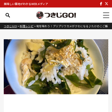
美味しい築地がわかるWEBメディア
つきじGO!
>
料理レシピ
>
旬を味わう！プリプリワカメがクセになる♪たけのこご飯