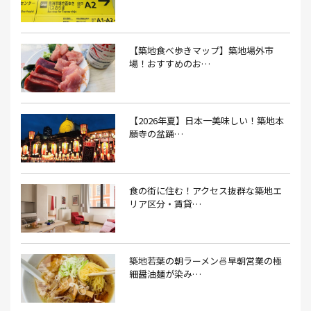
アンテナショップ(1）
あんぱん(1）
あんみつ(4）
いくら(1）
イタリアン(6）
イタリアンバル(1）
【築地食べ歩きマップ】築地場外市
イタリアンレストラン(1）
場！おすすめのお…
イタリアン料理(4）
いちご(1）
イチゴジャム(1）
イベント(9）
イベント 東京(1）
イベント2026(1）
いわし(1）
ウェットティッシュ(1）
【2026年夏】日本一美味しい！築地本
願寺の盆踊…
うなぎ(10）
うなぎ屋(2）
うなぎ弁当(2）
うな重(2）
うに(4）
エコバッグ(1）
食の街に住む！アクセス抜群な築地エ
エコバッグ おしゃれ(1）
エコバッグ 折りたたみ(1）
リア区分・賃貸…
エビフライ(3）
おかゆ(1）
おせち料理(14）
おでん(4）
おにぎり(4）
オムライス(2）
お中元(1）
築地若葉の朝ラーメン🍜早朝営業の極
細醤油麺が染み…
お刺身(1）
お参り(1）
お困りごと解決(1）
お土産(14）
お土産屋(1）
お土産屋さん(1）