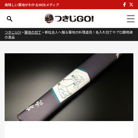
美味しい築地がわかるWEBメディア
つきじGO!
>
築地の包丁
>
新社会人へ贈る築地の料理道具！名入れ包丁やプロ御用達
の逸品