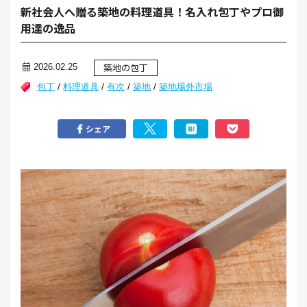
新社会人へ贈る築地の料理道具！名入れ包丁やプロ御
用達の逸品
築地の包丁
2026.02.25
/
/
/
/
包丁
料理道具
有次
築地
築地場外市場
シェア