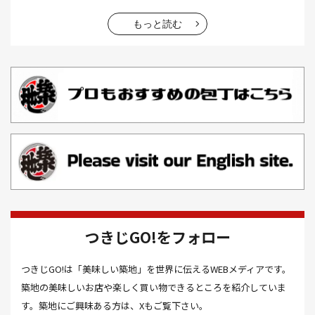
お好み焼き(2）
お寿司(2）
お弁当(9）
お得情報(9）
もっと読む
お悩み解決(1）
お惣菜(1）
お正月(22）
お正月料理(20）
お歳暮(1）
お汁粉(3）
お汁粉 レシピ(1）
お祭り(1）
お祭り 屋台(1）
お肉(2）
お花見(2）
お茶(1）
お雑煮(1）
お風呂(1）
お餅(1）
お魚捌き教室(1）
かき氷(3）
カシューナッツ(2）
カツオ 食べ方(1）
カツオのたたき(1）
カツカレー(2）
カニ(7）
つきじGO!をフォロー
カフェ(16）
カフェラテ(1）
かまぼこ(1）
つきじGO!は「美味しい築地」を世界に伝えるWEBメディアです。
カラスミ(1）
カルパッチョ(1）
カレー(5）
築地の美味しいお店や楽しく買い物できるところを紹介していま
カレーそば(1）
カレーパン(1）
カレーライス(2）
す。築地にご興味ある方は、Xもご覧下さい。