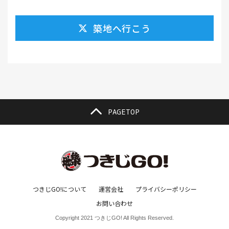
カレー南蛮(2）
カレー屋(1）
カレー蕎麦(2）
築地へ行こう
がんも(1）
ギフト(6）
キムチ レシピ(1）
キムチ 市販(1）
キャンプ(1）
キャンプ飯(1）
キャンペーン(1）
くず餅(1）
クッキング(1）
グラッセ(1）
クラファン(3）
クラフトビール(1）
クリスマス(3）
グルメ(11）
クロワッサン(4）
PAGETOP
ケーキ(3）
ケーキ屋(1）
コーヒー(7）
コーヒーゼリー(1）
ゴールデンウイーク(3）
こち亀(1）
こどもの日(1）
ごま豆腐(1）
コミュニティ(1）
ゴミ箱(1）
コラボ(1）
コロッケ(1）
つきじGO!について
運営会社
プライバシーポリシー
お問い合わせ
コワーキングスペース(1）
コンサート(1）
ご利益(1）
Copyright 2021 つきじGO! All Rights Reserved.
サウナ(1）
サバ(1）
さば味噌煮(1）
サビ取(1）