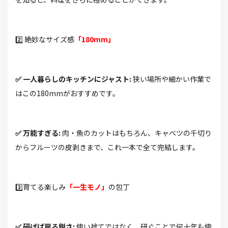
2️⃣ 絶妙なサイズ感
「180mm」
✅ 一人暮らしのキッチンにジャスト:
狭い場所や細かい作業で
はこの180mmがおすすめです。
✅ 万能すぎる:
肉・魚のカットはもちろん、キャベツの千切り
からフルーツの皮剥きまで、これ一本で全て完結します。
3️⃣育てる楽しみ
「一生モノ」
の包丁
✅ 研げば戻る鋭さ:
使い捨てではなく、研ぐことで何十年も使