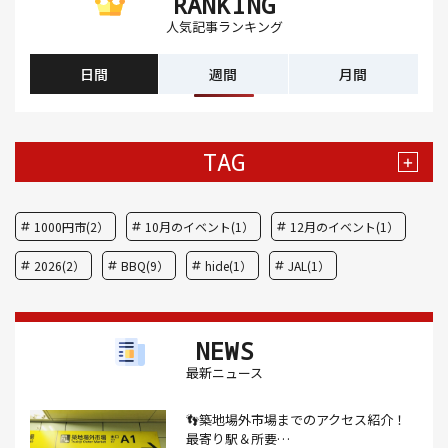
RANKING
人気記事ランキング
日間
週間
月間
TAG
+
1000円市(2）
10月のイベント(1）
12月のイベント(1）
2026(2）
BBQ(9）
hide(1）
JAL(1）
Nスタ(1）
X JAPAN(1）
yoga(1）
アート(3）
NEWS
アイスクリーム(1）
アイスクリーム店(1）
アクセス(3）
最新ニュース
あごだし(1）
アジフライ(1）
アド街(3）
👣築地場外市場までのアクセス紹介！
あなごめし(1）
アパート探し(1）
アルバイト(1）
最寄り駅＆所要…