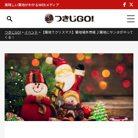
美味しい築地がわかるWEBメディア
つきじGO!
>
イベント
>
【築地でクリスマス】築地場外市場 ♪築地にサンタがやって
くる！