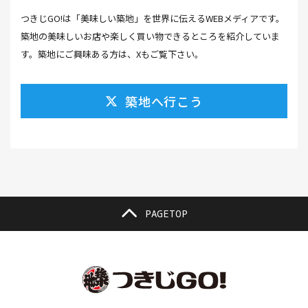
つきじGO!は「美味しい築地」を世界に伝えるWEBメディアです。
カラスミ(1）
カルパッチョ(1）
カレー(5）
築地の美味しいお店や楽しく買い物できるところを紹介していま
カレーそば(1）
カレーパン(1）
カレーライス(2）
す。築地にご興味ある方は、Xもご覧下さい。
カレー南蛮(2）
カレー屋(1）
カレー蕎麦(2）
築地へ行こう
がんも(1）
ギフト(6）
キムチ レシピ(1）
キムチ 市販(1）
キャンプ(1）
キャンプ飯(1）
キャンペーン(1）
くず餅(1）
クッキング(1）
グラッセ(1）
クラファン(3）
クラフトビール(1）
クリスマス(3）
グルメ(11）
クロワッサン(4）
PAGETOP
ケーキ(3）
ケーキ屋(1）
コーヒー(7）
コーヒーゼリー(1）
ゴールデンウイーク(3）
こち亀(1）
こどもの日(1）
ごま豆腐(1）
コミュニティ(1）