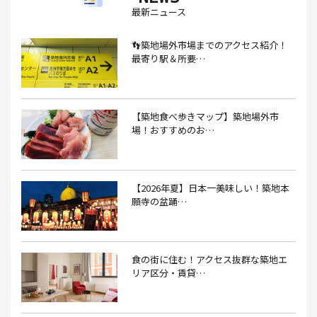
最新ニュース
あごだし(1）
アジフライ(1）
アド街(3）
👣築地場外市場までのアクセス紹介！
あなごめし(1）
アパート探し(1）
アルバイト(1）
最寄り駅＆所要…
アンテナショップ(1）
あんぱん(1）
あんみつ(4）
いくら(1）
イタリアン(6）
イタリアンバル(1）
【築地食べ歩きマップ】築地場外市
イタリアンレストラン(1）
場！おすすめのお…
イタリアン料理(4）
いちご(1）
イチゴジャム(1）
イベント(9）
イベント 東京(1）
イベント2026(1）
いわし(1）
ウェットティッシュ(1）
【2026年夏】日本一美味しい！築地本
願寺の盆踊…
うなぎ(10）
うなぎ屋(2）
うなぎ弁当(2）
うな重(2）
うに(4）
エコバッグ(1）
食の街に住む！アクセス抜群な築地エ
エコバッグ おしゃれ(1）
エコバッグ 折りたたみ(1）
リア区分・賃貸…
エビフライ(3）
おかゆ(1）
おせち料理(14）