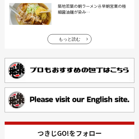
おでん(4）
おにぎり(4）
オムライス(2）
お中元(1）
築地若葉の朝ラーメン🍜早朝営業の極
細醤油麺が染み…
お刺身(1）
お参り(1）
お困りごと解決(1）
お土産(14）
お土産屋(1）
お土産屋さん(1）
お好み焼き(2）
お寿司(2）
お弁当(9）
お得情報(9）
もっと読む
お悩み解決(1）
お惣菜(1）
お正月(22）
お正月料理(20）
お歳暮(1）
お汁粉(3）
お汁粉 レシピ(1）
お祭り(1）
お祭り 屋台(1）
お肉(2）
お花見(2）
お茶(1）
お雑煮(1）
お風呂(1）
お餅(1）
お魚捌き教室(1）
かき氷(3）
カシューナッツ(2）
カツオ 食べ方(1）
カツオのたたき(1）
カツカレー(2）
カニ(7）
つきじGO!をフォロー
カフェ(16）
カフェラテ(1）
かまぼこ(1）